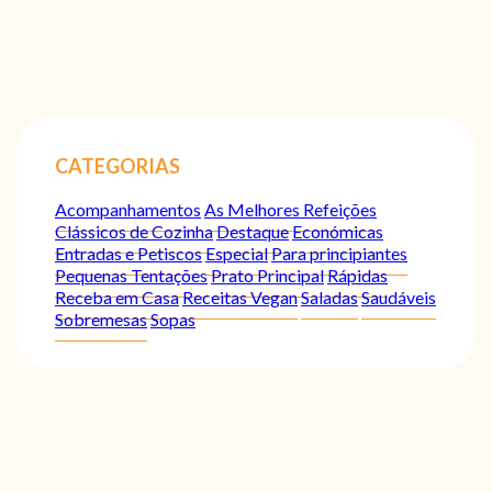
CATEGORIAS
Acompanhamentos
As Melhores Refeições
Clássicos de Cozinha
Destaque
Económicas
Entradas e Petiscos
Especial
Para principiantes
Pequenas Tentações
Prato Principal
Rápidas
Receba em Casa
Receitas Vegan
Saladas
Saudáveis
Sobremesas
Sopas