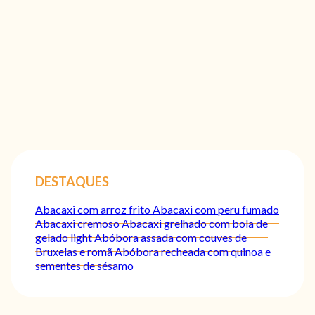
DESTAQUES
Abacaxi com arroz frito
Abacaxi com peru fumado
Abacaxi cremoso
Abacaxi grelhado com bola de
gelado light
Abóbora assada com couves de
Bruxelas e romã
Abóbora recheada com quinoa e
sementes de sésamo