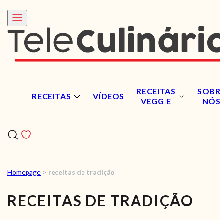
RECEITAS
SOBR
RECEITAS
VÍDEOS
VEGGIE
NÓ
Homepage
>
receitas de tradição
RECEITAS
RECEITAS DE TRADIÇÃO
VÍDEOS