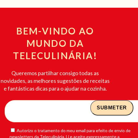
BEM-VINDO AO
MUNDO DA
TELECULINÁRIA!
Queremos partilhar consigo todas as
novidades, as melhores sugestões de receitas
e fantásticas dicas para o ajudar na cozinha.
Autorizo o tratamento do meu email para efeito de envio de
newsletters da Teleculinária. Li e aceito expressamente a