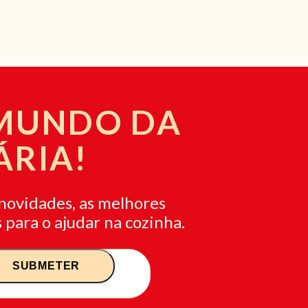
 MUNDO DA
ÁRIA!
novidades, as melhores
 para o ajudar na cozinha.