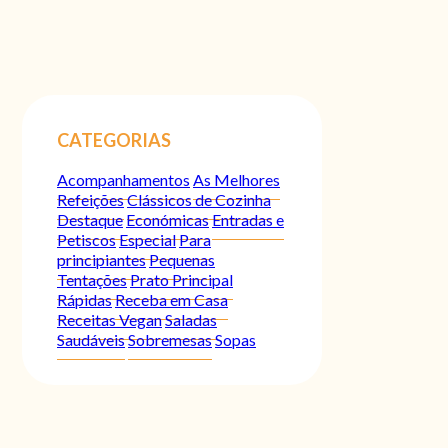
CATEGORIAS
Acompanhamentos
As Melhores
Refeições
Clássicos de Cozinha
Destaque
Económicas
Entradas e
Petiscos
Especial
Para
principiantes
Pequenas
Tentações
Prato Principal
Rápidas
Receba em Casa
Receitas Vegan
Saladas
Saudáveis
Sobremesas
Sopas