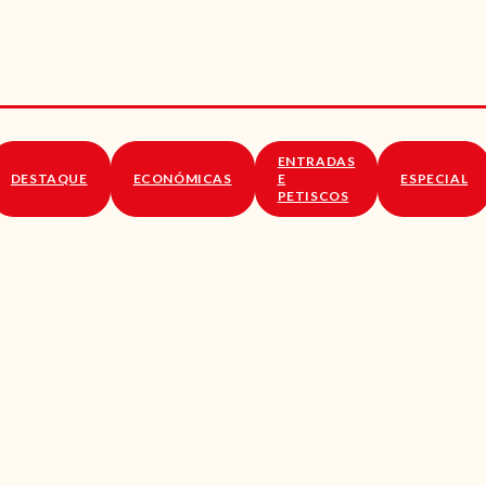
RECEITAS
VÍDEOS
RECEITAS VEGGIE
ENTRADAS
SOBRE NÓS
DESTAQUE
ECONÓMICAS
E
ESPECIAL
PETISCOS
LOJA ONLINE
BLOG