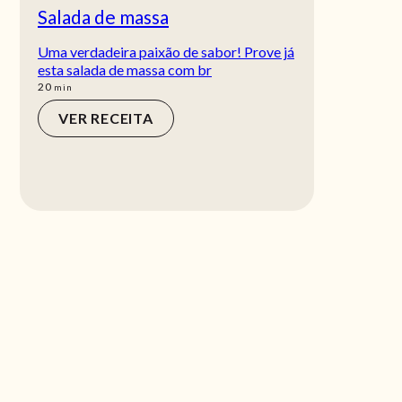
Salada de massa
Uma verdadeira paixão de sabor! Prove já
esta salada de massa com br
min
20
min
VER RECEITA