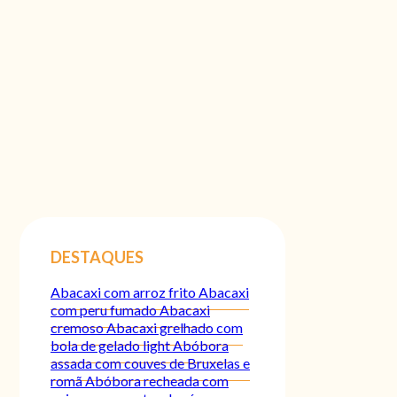
DESTAQUES
Abacaxi com arroz frito
Abacaxi
com peru fumado
Abacaxi
cremoso
Abacaxi grelhado com
bola de gelado light
Abóbora
assada com couves de Bruxelas e
romã
Abóbora recheada com