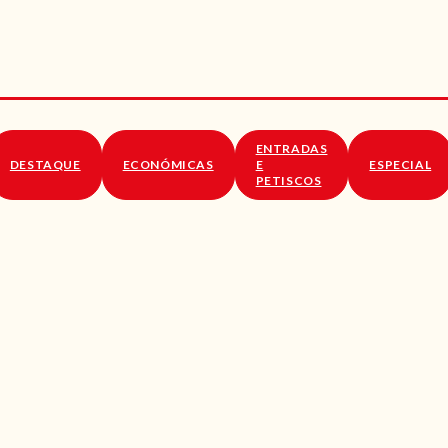
RECEITAS
VÍDEOS
RECEITAS VEGGIE
ENTRADAS
SOBRE NÓS
DESTAQUE
ECONÓMICAS
E
ESPECIAL
PETISCOS
LOJA ONLINE
BLOG