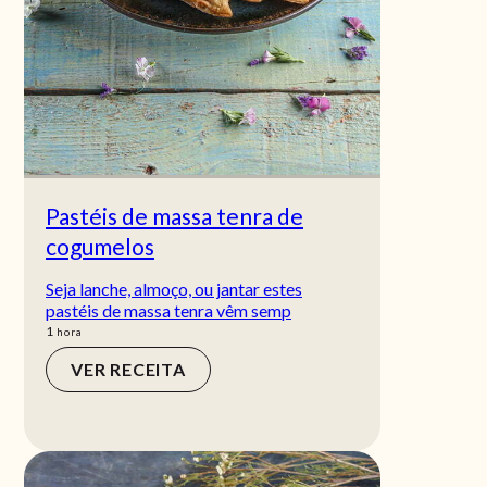
Pastéis de massa tenra de
cogumelos
Seja lanche, almoço, ou jantar estes
pastéis de massa tenra vêm semp
hora
1
hora
VER RECEITA