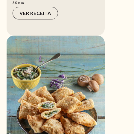
min
30
min
VER RECEITA