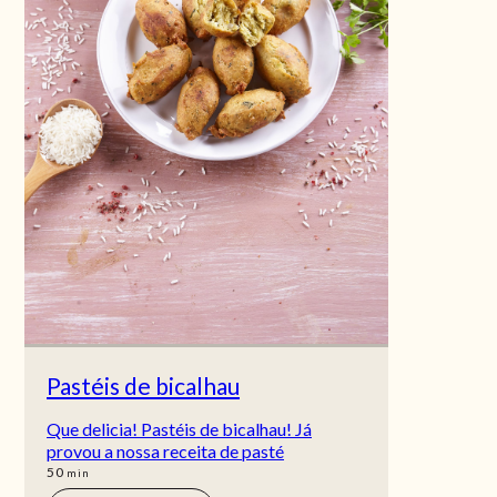
Pastéis de bicalhau
Que delicia! Pastéis de bicalhau! Já
provou a nossa receita de pasté
min
50
min