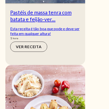
Pastéis de massa tenra com
batata e feijão-ver...
Esta receita é tão boa que pode e deve ser
feita em qualquer altura!
hora
1
hora
VER RECEITA