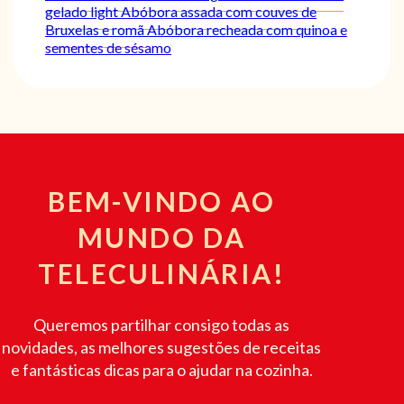
gelado light
Abóbora assada com couves de
Bruxelas e romã
Abóbora recheada com quinoa e
sementes de sésamo
BEM-VINDO AO
MUNDO DA
TELECULINÁRIA!
Queremos partilhar consigo todas as
novidades, as melhores sugestões de receitas
e fantásticas dicas para o ajudar na cozinha.