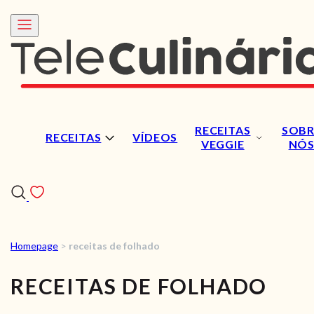
RECEITAS
SOBR
RECEITAS
VÍDEOS
VEGGIE
NÓ
Homepage
>
receitas de folhado
RECEITAS
RECEITAS DE FOLHADO
VÍDEOS