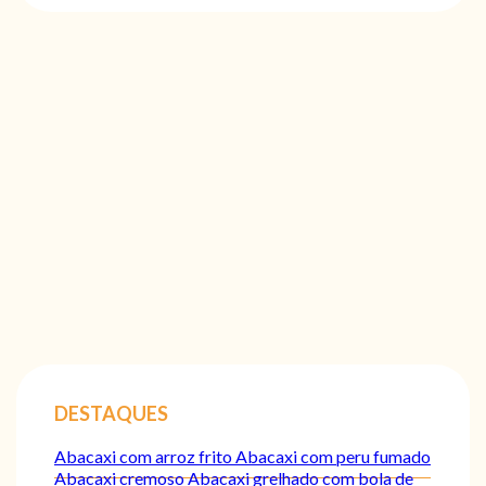
DESTAQUES
Abacaxi com arroz frito
Abacaxi com peru fumado
Abacaxi cremoso
Abacaxi grelhado com bola de