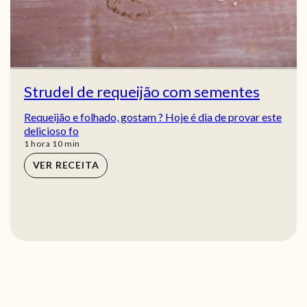
Strudel de requeijão com sementes
Requeijão e folhado, gostam ? Hoje é dia de provar este
delicioso fo
hora
min
1
hora
10
min
VER RECEITA