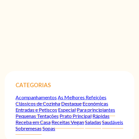
CATEGORIAS
Acompanhamentos
As Melhores Refeições
Clássicos de Cozinha
Destaque
Económicas
Entradas e Petiscos
Especial
Para principiantes
Pequenas Tentações
Prato Principal
Rápidas
Receba em Casa
Receitas Vegan
Saladas
Saudáveis
Sobremesas
Sopas