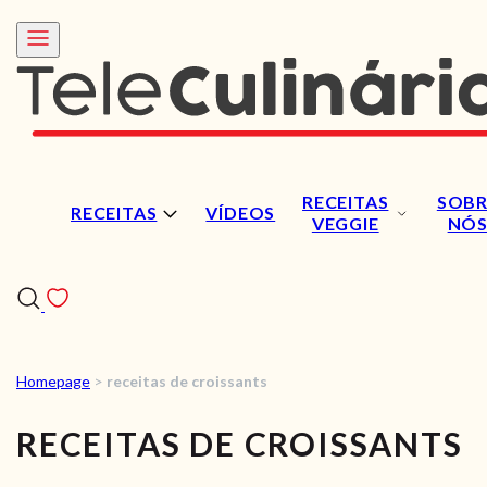
RECEITAS
SOBR
RECEITAS
VÍDEOS
VEGGIE
NÓ
Homepage
>
receitas de croissants
RECEITAS
RECEITAS DE CROISSANTS
VÍDEOS