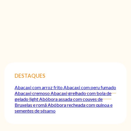
DESTAQUES
Abacaxi com arroz frito
Abacaxi com peru fumado
Abacaxi cremoso
Abacaxi grelhado com bola de
gelado light
Abóbora assada com couves de
Bruxelas e romã
Abóbora recheada com quinoa e
sementes de sésamo