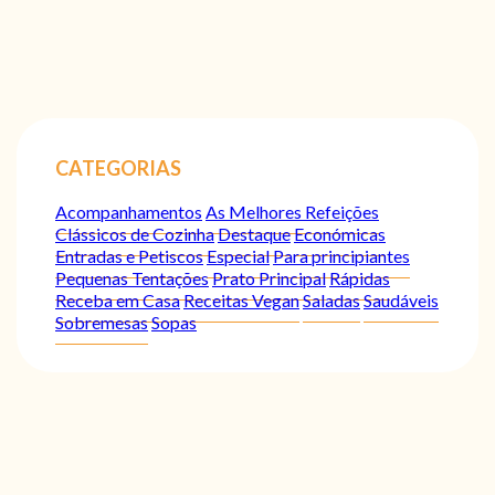
CATEGORIAS
Acompanhamentos
As Melhores Refeições
Clássicos de Cozinha
Destaque
Económicas
Entradas e Petiscos
Especial
Para principiantes
Pequenas Tentações
Prato Principal
Rápidas
Receba em Casa
Receitas Vegan
Saladas
Saudáveis
Sobremesas
Sopas