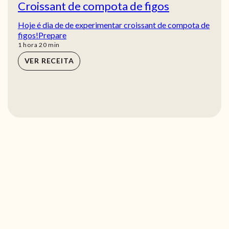
Croissant de compota de figos
Hoje é dia de de experimentar croissant de compota de
figos!Prepare
hora
min
1
hora
20
min
VER RECEITA