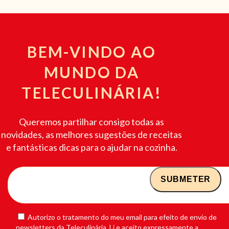
BEM-VINDO AO
MUNDO DA
TELECULINÁRIA!
Queremos partilhar consigo todas as
novidades, as melhores sugestões de receitas
e fantásticas dicas para o ajudar na cozinha.
Autorizo o tratamento do meu email para efeito de envio de
newsletters da Teleculinária. Li e aceito expressamente a