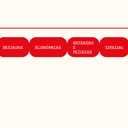
RECEITAS
VÍDEOS
RECEITAS VEGGIE
ENTRADAS
SOBRE NÓS
DESTAQUE
ECONÓMICAS
E
ESPECIAL
PETISCOS
LOJA ONLINE
BLOG