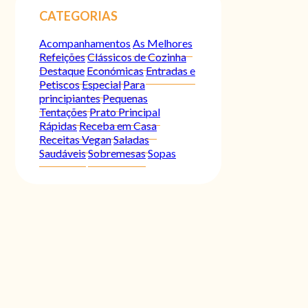
CATEGORIAS
Acompanhamentos
As Melhores
Refeições
Clássicos de Cozinha
Destaque
Económicas
Entradas e
Petiscos
Especial
Para
principiantes
Pequenas
Tentações
Prato Principal
Rápidas
Receba em Casa
Receitas Vegan
Saladas
Saudáveis
Sobremesas
Sopas