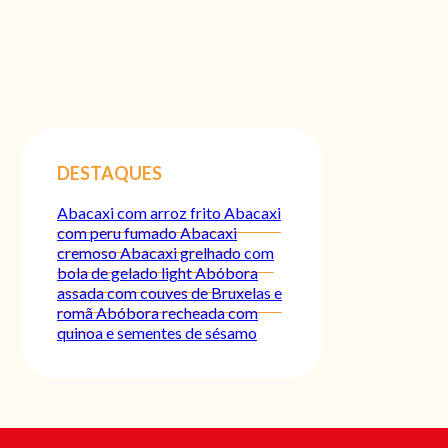
DESTAQUES
Abacaxi com arroz frito
Abacaxi
com peru fumado
Abacaxi
cremoso
Abacaxi grelhado com
bola de gelado light
Abóbora
assada com couves de Bruxelas e
romã
Abóbora recheada com
quinoa e sementes de sésamo