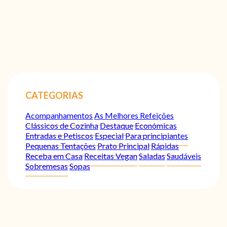
CATEGORIAS
Acompanhamentos
As Melhores Refeições
Clássicos de Cozinha
Destaque
Económicas
Entradas e Petiscos
Especial
Para principiantes
Pequenas Tentações
Prato Principal
Rápidas
Receba em Casa
Receitas Vegan
Saladas
Saudáveis
Sobremesas
Sopas