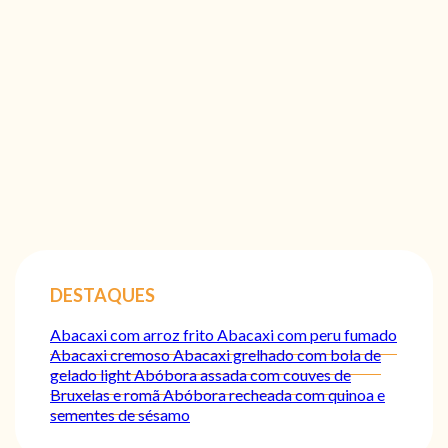
DESTAQUES
Abacaxi com arroz frito
Abacaxi com peru fumado
Abacaxi cremoso
Abacaxi grelhado com bola de
gelado light
Abóbora assada com couves de
Bruxelas e romã
Abóbora recheada com quinoa e
sementes de sésamo