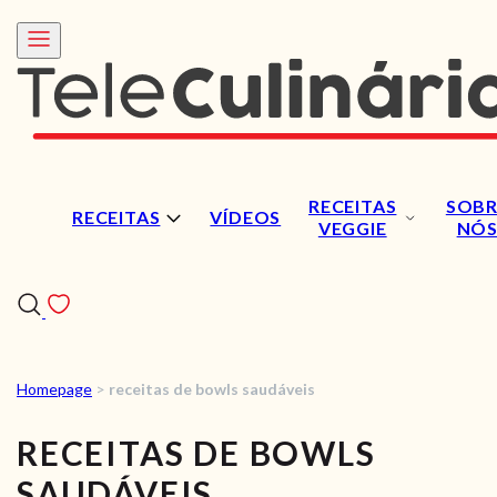
RECEITAS
SOBR
RECEITAS
VÍDEOS
VEGGIE
NÓ
Homepage
>
receitas de bowls saudáveis
RECEITAS
RECEITAS DE BOWLS
VÍDEOS
SAUDÁVEIS