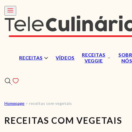
RECEITAS
SOBR
RECEITAS
VÍDEOS
VEGGIE
NÓ
Homepage
>
receitas com vegetais
RECEITAS
RECEITAS COM VEGETAIS
VÍDEOS