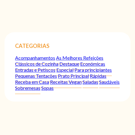
CATEGORIAS
Acompanhamentos
As Melhores Refeições
Clássicos de Cozinha
Destaque
Económicas
Entradas e Petiscos
Especial
Para principiantes
Pequenas Tentações
Prato Principal
Rápidas
Receba em Casa
Receitas Vegan
Saladas
Saudáveis
Sobremesas
Sopas