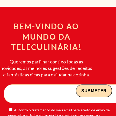
BEM-VINDO AO
MUNDO DA
TELECULINÁRIA!
Queremos partilhar consigo todas as
novidades, as melhores sugestões de receitas
e fantásticas dicas para o ajudar na cozinha.
Autorizo o tratamento do meu email para efeito de envio de
newsletters da Teleculinária. Li e aceito expressamente a