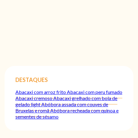
DESTAQUES
Abacaxi com arroz frito
Abacaxi com peru fumado
Abacaxi cremoso
Abacaxi grelhado com bola de
gelado light
Abóbora assada com couves de
Bruxelas e romã
Abóbora recheada com quinoa e
sementes de sésamo