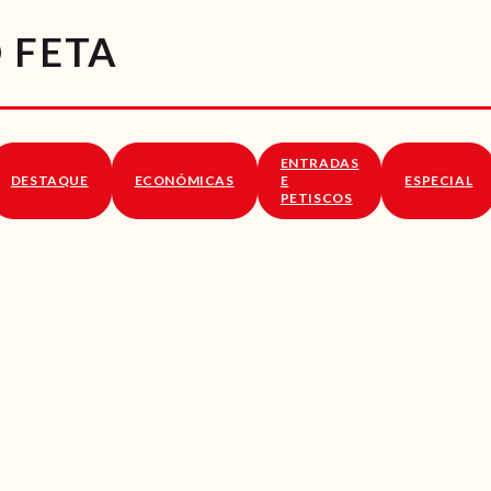
RECEITAS
 FETA
VÍDEOS
RECEITAS VEGGIE
ENTRADAS
SOBRE NÓS
DESTAQUE
ECONÓMICAS
E
ESPECIAL
PETISCOS
LOJA ONLINE
BLOG