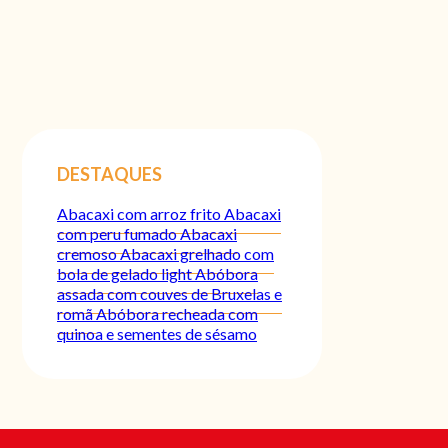
DESTAQUES
Abacaxi com arroz frito
Abacaxi
com peru fumado
Abacaxi
cremoso
Abacaxi grelhado com
bola de gelado light
Abóbora
assada com couves de Bruxelas e
romã
Abóbora recheada com
quinoa e sementes de sésamo