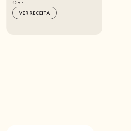
min
45
min
VER RECEITA