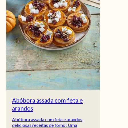
Abóbora assada com feta e
arandos
Abóbora assada com feta e arandos,
deliciosas receitas de forno! Uma