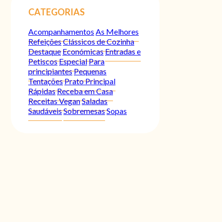
CATEGORIAS
Acompanhamentos
As Melhores
Refeições
Clássicos de Cozinha
Destaque
Económicas
Entradas e
Petiscos
Especial
Para
principiantes
Pequenas
Tentações
Prato Principal
Rápidas
Receba em Casa
Receitas Vegan
Saladas
Saudáveis
Sobremesas
Sopas