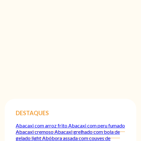
DESTAQUES
Abacaxi com arroz frito
Abacaxi com peru fumado
Abacaxi cremoso
Abacaxi grelhado com bola de
gelado light
Abóbora assada com couves de