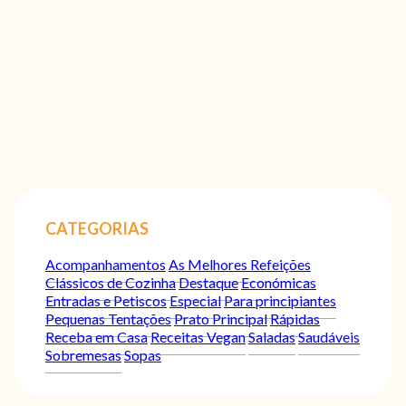
CATEGORIAS
Acompanhamentos
As Melhores Refeições
Clássicos de Cozinha
Destaque
Económicas
Entradas e Petiscos
Especial
Para principiantes
Pequenas Tentações
Prato Principal
Rápidas
Receba em Casa
Receitas Vegan
Saladas
Saudáveis
Sobremesas
Sopas