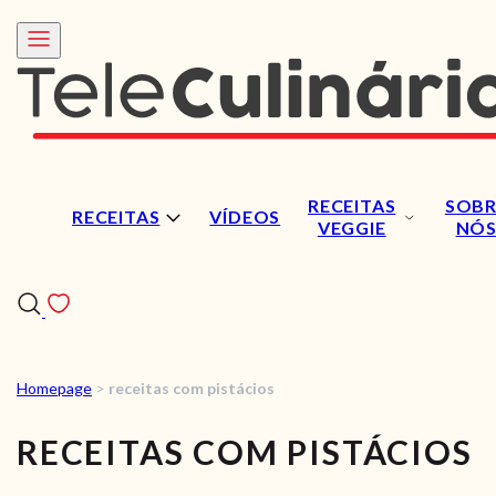
RECEITAS
SOBR
RECEITAS
VÍDEOS
VEGGIE
NÓ
Homepage
>
receitas com pistácios
RECEITAS
RECEITAS COM PISTÁCIOS
VÍDEOS