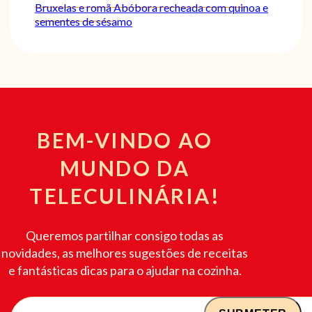
Bruxelas e romã
Abóbora recheada com quinoa e
sementes de sésamo
BEM-VINDO AO
MUNDO DA
TELECULINÁRIA!
Queremos partilhar consigo todas as
novidades, as melhores sugestões de receitas
e fantásticas dicas para o ajudar na cozinha.