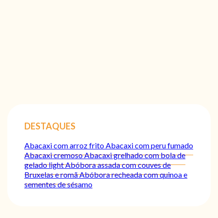
DESTAQUES
Abacaxi com arroz frito
Abacaxi com peru fumado
Abacaxi cremoso
Abacaxi grelhado com bola de
gelado light
Abóbora assada com couves de
Bruxelas e romã
Abóbora recheada com quinoa e
sementes de sésamo