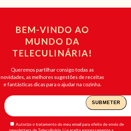
BEM-VINDO AO
MUNDO DA
TELECULINÁRIA!
Queremos partilhar consigo todas as
novidades, as melhores sugestões de receitas
e fantásticas dicas para o ajudar na cozinha.
Autorizo o tratamento do meu email para efeito de envio de
newsletters da Teleculinária. Li e aceito expressamente a