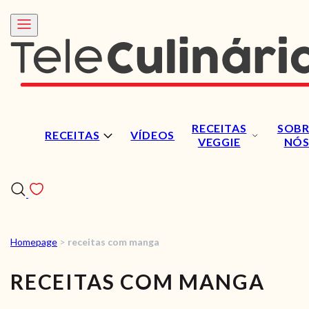
RECEITAS
SOBR
RECEITAS
VÍDEOS
VEGGIE
NÓ
Homepage
>
receitas com manga
RECEITAS
RECEITAS COM MANGA
VÍDEOS