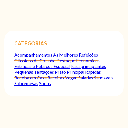
CATEGORIAS
Acompanhamentos
As Melhores Refeições
Clássicos de Cozinha
Destaque
Económicas
Entradas e Petiscos
Especial
Para principiantes
Pequenas Tentações
Prato Principal
Rápidas
Receba em Casa
Receitas Vegan
Saladas
Saudáveis
Sobremesas
Sopas