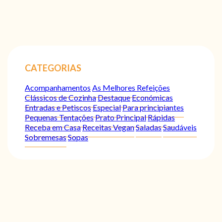
CATEGORIAS
Acompanhamentos
As Melhores Refeições
Clássicos de Cozinha
Destaque
Económicas
Entradas e Petiscos
Especial
Para principiantes
Pequenas Tentações
Prato Principal
Rápidas
Receba em Casa
Receitas Vegan
Saladas
Saudáveis
Sobremesas
Sopas