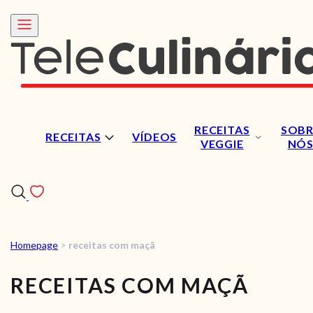
RECEITAS
SOBR
RECEITAS
VÍDEOS
VEGGIE
NÓ
Homepage
>
receitas com maçã
RECEITAS
RECEITAS COM MAÇÃ
VÍDEOS