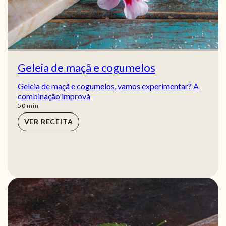
Geleia de maçã e cogumelos
Geleia de maçã e cogumelos, vamos experimentar? A
combinação imprová
min
50
min
VER RECEITA