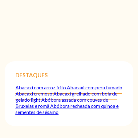
DESTAQUES
Abacaxi com arroz frito
Abacaxi com peru fumado
Abacaxi cremoso
Abacaxi grelhado com bola de
gelado light
Abóbora assada com couves de
Bruxelas e romã
Abóbora recheada com quinoa e
sementes de sésamo