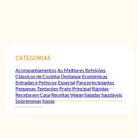
CATEGORIAS
Acompanhamentos
As Melhores Refeições
Clássicos de Cozinha
Destaque
Económicas
Entradas e Petiscos
Especial
Para principiantes
Pequenas Tentações
Prato Principal
Rápidas
Receba em Casa
Receitas Vegan
Saladas
Saudáveis
Sobremesas
Sopas