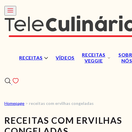
RECEITAS
SOBR
RECEITAS
VÍDEOS
VEGGIE
NÓ
Homepage
>
receitas com ervilhas congeladas
RECEITAS
RECEITAS COM ERVILHAS
VÍDEOS
CONGELADAS