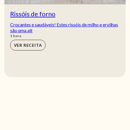
Rissóis de forno
Crocantes e saudáveis! Estes rissóis de milho e ervilhas
são uma alt
hora
1
hora
VER RECEITA