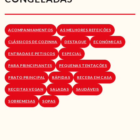
RECEITAS VEGGIE
SOBRE NÓS
ACOMPANHAMENTOS
AS MELHORES REFEIÇÕES
LOJA ONLINE
CLÁSSICOS DE COZINHA
DESTAQUE
ECONÓMICAS
BLOG
ENTRADAS E PETISCOS
ESPECIAL
PARA PRINCIPIANTES
PEQUENAS TENTAÇÕES
PRATO PRINCIPAL
RÁPIDAS
RECEBA EM CASA
RECEITAS VEGAN
SALADAS
SAUDÁVEIS
SOBREMESAS
SOPAS