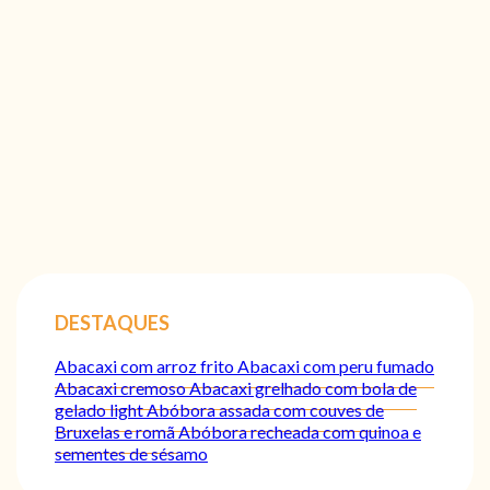
DESTAQUES
Abacaxi com arroz frito
Abacaxi com peru fumado
Abacaxi cremoso
Abacaxi grelhado com bola de
gelado light
Abóbora assada com couves de
Bruxelas e romã
Abóbora recheada com quinoa e
sementes de sésamo