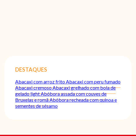
DESTAQUES
Abacaxi com arroz frito
Abacaxi com peru fumado
Abacaxi cremoso
Abacaxi grelhado com bola de
gelado light
Abóbora assada com couves de
Bruxelas e romã
Abóbora recheada com quinoa e
sementes de sésamo