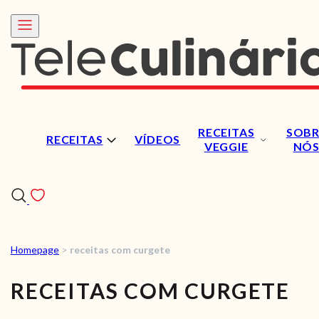
RECEITAS
SOBR
RECEITAS
VÍDEOS
VEGGIE
NÓ
Homepage
>
receitas com curgete
RECEITAS
RECEITAS COM CURGETE
VÍDEOS