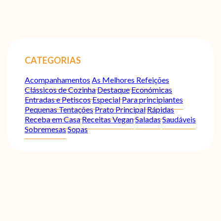
CATEGORIAS
Acompanhamentos
As Melhores Refeições
Clássicos de Cozinha
Destaque
Económicas
Entradas e Petiscos
Especial
Para principiantes
Pequenas Tentações
Prato Principal
Rápidas
Receba em Casa
Receitas Vegan
Saladas
Saudáveis
Sobremesas
Sopas