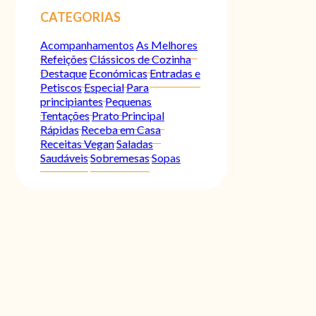
CATEGORIAS
Acompanhamentos
As Melhores
Refeições
Clássicos de Cozinha
Destaque
Económicas
Entradas e
Petiscos
Especial
Para
principiantes
Pequenas
Tentações
Prato Principal
Rápidas
Receba em Casa
Receitas Vegan
Saladas
Saudáveis
Sobremesas
Sopas