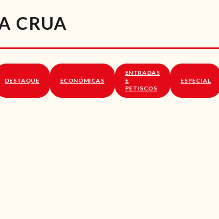
RECEITAS
A CRUA
VÍDEOS
RECEITAS VEGGIE
ENTRADAS
SOBRE NÓS
DESTAQUE
ECONÓMICAS
E
ESPECIAL
PETISCOS
LOJA ONLINE
BLOG