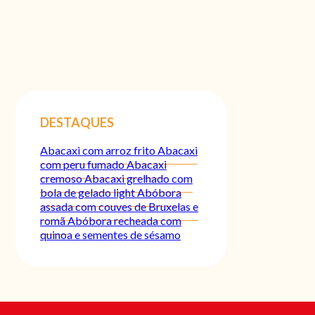
DESTAQUES
Abacaxi com arroz frito
Abacaxi
com peru fumado
Abacaxi
cremoso
Abacaxi grelhado com
bola de gelado light
Abóbora
assada com couves de Bruxelas e
romã
Abóbora recheada com
quinoa e sementes de sésamo