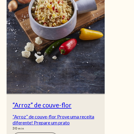
“Arroz” de couve-flor
“Arroz” de couve-flor Prove uma receita
diferente! Prepare um prato
min
30
min