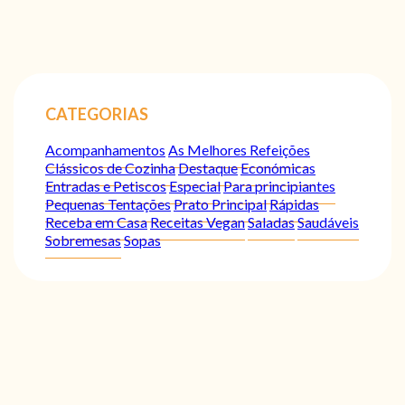
CATEGORIAS
Acompanhamentos
As Melhores Refeições
Clássicos de Cozinha
Destaque
Económicas
Entradas e Petiscos
Especial
Para principiantes
Pequenas Tentações
Prato Principal
Rápidas
Receba em Casa
Receitas Vegan
Saladas
Saudáveis
Sobremesas
Sopas