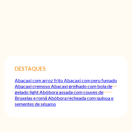
DESTAQUES
Abacaxi com arroz frito
Abacaxi com peru fumado
Abacaxi cremoso
Abacaxi grelhado com bola de
gelado light
Abóbora assada com couves de
Bruxelas e romã
Abóbora recheada com quinoa e
sementes de sésamo