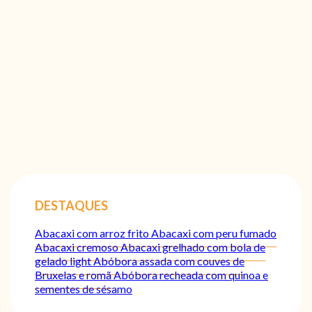
DESTAQUES
Abacaxi com arroz frito
Abacaxi com peru fumado
Abacaxi cremoso
Abacaxi grelhado com bola de
gelado light
Abóbora assada com couves de
Bruxelas e romã
Abóbora recheada com quinoa e
sementes de sésamo