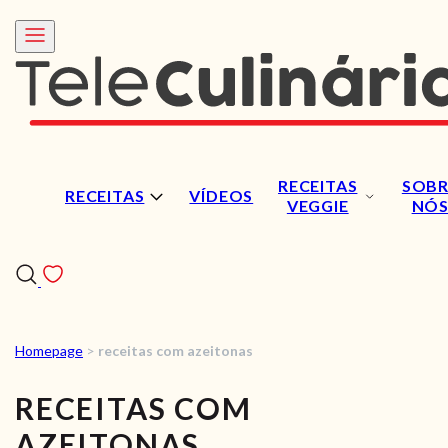
RECEITAS
SOBR
RECEITAS
VÍDEOS
VEGGIE
NÓ
Homepage
>
receitas com azeitonas
RECEITAS
RECEITAS COM
VÍDEOS
AZEITONAS