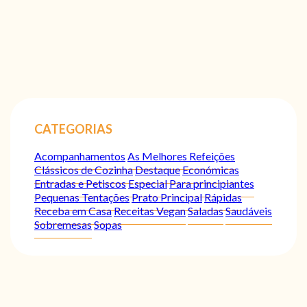
CATEGORIAS
Acompanhamentos
As Melhores Refeições
Clássicos de Cozinha
Destaque
Económicas
Entradas e Petiscos
Especial
Para principiantes
Pequenas Tentações
Prato Principal
Rápidas
Receba em Casa
Receitas Vegan
Saladas
Saudáveis
Sobremesas
Sopas