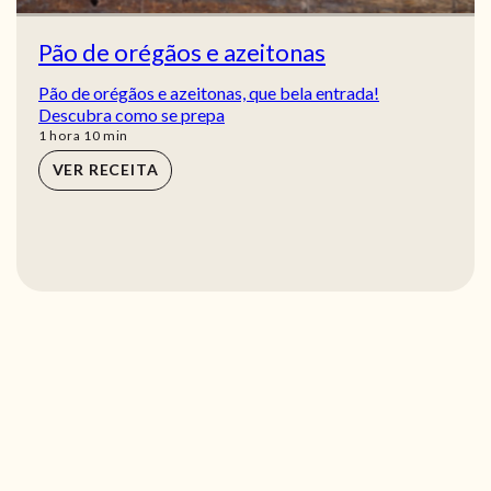
Pão de orégãos e azeitonas
Pão de orégãos e azeitonas, que bela entrada!
Descubra como se prepa
hora
min
1
hora
10
min
VER RECEITA