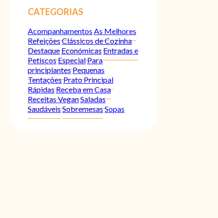
CATEGORIAS
Acompanhamentos
As Melhores
Refeições
Clássicos de Cozinha
Destaque
Económicas
Entradas e
Petiscos
Especial
Para
principiantes
Pequenas
Tentações
Prato Principal
Rápidas
Receba em Casa
Receitas Vegan
Saladas
Saudáveis
Sobremesas
Sopas