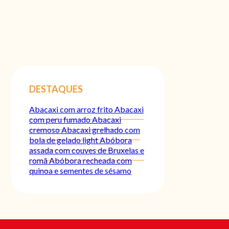
DESTAQUES
Abacaxi com arroz frito
Abacaxi
com peru fumado
Abacaxi
cremoso
Abacaxi grelhado com
bola de gelado light
Abóbora
assada com couves de Bruxelas e
romã
Abóbora recheada com
quinoa e sementes de sésamo