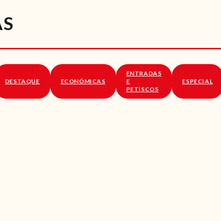
RECEITAS
ÁS
VÍDEOS
RECEITAS VEGGIE
ENTRADAS
SOBRE NÓS
DESTAQUE
ECONÓMICAS
E
ESPECIAL
PETISCOS
LOJA ONLINE
BLOG