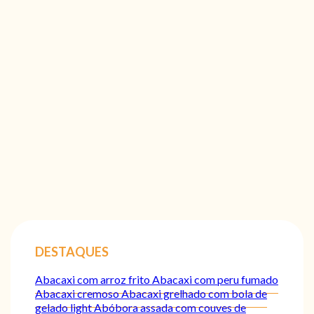
DESTAQUES
Abacaxi com arroz frito
Abacaxi com peru fumado
Abacaxi cremoso
Abacaxi grelhado com bola de
gelado light
Abóbora assada com couves de