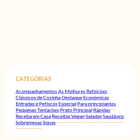
CATEGORIAS
Acompanhamentos
As Melhores Refeições
Clássicos de Cozinha
Destaque
Económicas
Entradas e Petiscos
Especial
Para principiantes
Pequenas Tentações
Prato Principal
Rápidas
Receba em Casa
Receitas Vegan
Saladas
Saudáveis
Sobremesas
Sopas