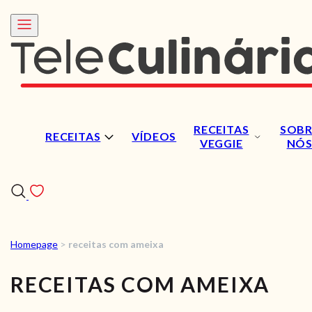
RECEITAS
SOBR
RECEITAS
VÍDEOS
VEGGIE
NÓ
Homepage
>
receitas com ameixa
RECEITAS
RECEITAS COM AMEIXA
VÍDEOS