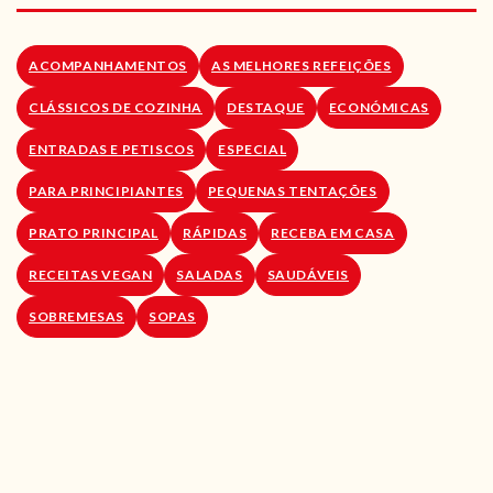
RECEITAS VEGGIE
SOBRE NÓS
ACOMPANHAMENTOS
AS MELHORES REFEIÇÕES
CLÁSSICOS DE COZINHA
DESTAQUE
ECONÓMICAS
LOJA ONLINE
ENTRADAS E PETISCOS
ESPECIAL
BLOG
PARA PRINCIPIANTES
PEQUENAS TENTAÇÕES
PRATO PRINCIPAL
RÁPIDAS
RECEBA EM CASA
RECEITAS VEGAN
SALADAS
SAUDÁVEIS
SOBREMESAS
SOPAS