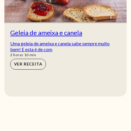
Geleia de ameixa e canela
Uma geleia de ameixa e canela sabe sempre muito
bem! E esta é de com
horas
min
2
horas
10
min
VER RECEITA