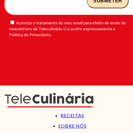
Autorizo o tratamento do meu email para efeito de envio de
newsletters da Teleculinária. Li e aceito expressamente a
Política de Privacidade.
RECEITAS
SOBRE NÓS