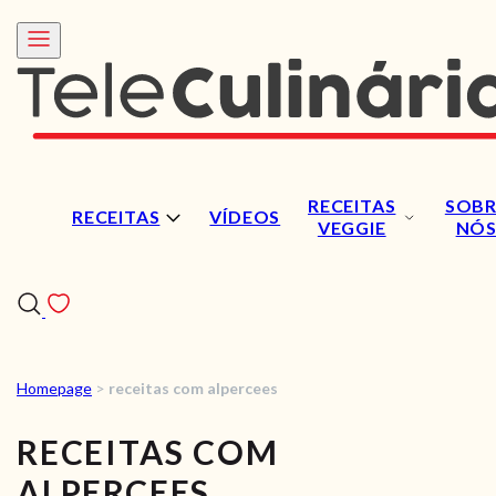
RECEITAS
SOBR
RECEITAS
VÍDEOS
VEGGIE
NÓ
Homepage
>
receitas com alpercees
RECEITAS
RECEITAS COM
VÍDEOS
ALPERCEES