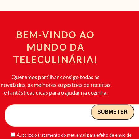
BEM-VINDO AO
MUNDO DA
TELECULINÁRIA!
Queremos partilhar consigo todas as
novidades, as melhores sugestões de receitas
e fantásticas dicas para o ajudar na cozinha.
Autorizo o tratamento do meu email para efeito de envio de