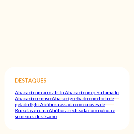
DESTAQUES
Abacaxi com arroz frito
Abacaxi com peru fumado
Abacaxi cremoso
Abacaxi grelhado com bola de
gelado light
Abóbora assada com couves de
Bruxelas e romã
Abóbora recheada com quinoa e
sementes de sésamo