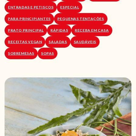
ENTRADAS E PETISCOS
ESPECIAL
PARA PRINCIPIANTES
PEQUENAS TENTAÇÕES
PRATO PRINCIPAL
RÁPIDAS
RECEBA EM CASA
RECEITAS VEGAN
SALADAS
SAUDÁVEIS
SOBREMESAS
SOPAS