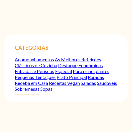
CATEGORIAS
Acompanhamentos
As Melhores Refeições
Clássicos de Cozinha
Destaque
Económicas
Entradas e Petiscos
Especial
Para principiantes
Pequenas Tentações
Prato Principal
Rápidas
Receba em Casa
Receitas Vegan
Saladas
Saudáveis
Sobremesas
Sopas