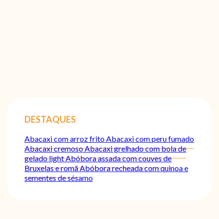
DESTAQUES
Abacaxi com arroz frito
Abacaxi com peru fumado
Abacaxi cremoso
Abacaxi grelhado com bola de
gelado light
Abóbora assada com couves de
Bruxelas e romã
Abóbora recheada com quinoa e
sementes de sésamo