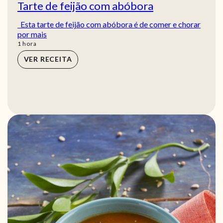
Tarte de feijão com abóbora
Esta tarte de feijão com abóbora é de comer e chorar
por mais
hora
1
hora
VER RECEITA