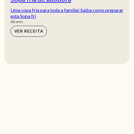
Uma sopa fria para toda a família! Saiba como preparar
esta Sopa fri
min
40
min
VER RECEITA