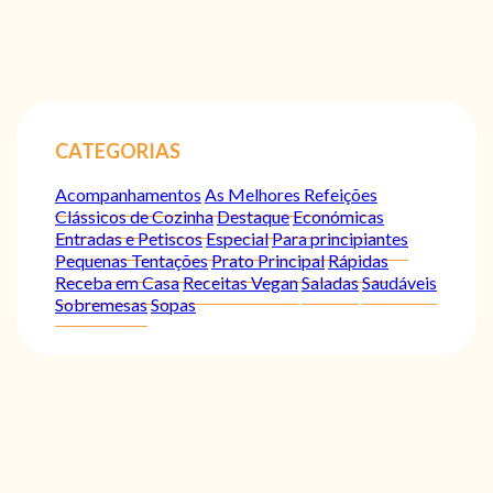
CATEGORIAS
Acompanhamentos
As Melhores Refeições
Clássicos de Cozinha
Destaque
Económicas
Entradas e Petiscos
Especial
Para principiantes
Pequenas Tentações
Prato Principal
Rápidas
Receba em Casa
Receitas Vegan
Saladas
Saudáveis
Sobremesas
Sopas