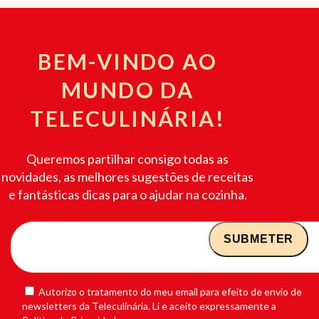
BEM-VINDO AO
MUNDO DA
TELECULINÁRIA!
Queremos partilhar consigo todas as
novidades, as melhores sugestões de receitas
e fantásticas dicas para o ajudar na cozinha.
Autorizo o tratamento do meu email para efeito de envio de
newsletters da Teleculinária. Li e aceito expressamente a