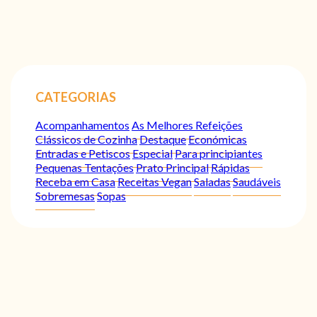
CATEGORIAS
Acompanhamentos
As Melhores Refeições
Clássicos de Cozinha
Destaque
Económicas
Entradas e Petiscos
Especial
Para principiantes
Pequenas Tentações
Prato Principal
Rápidas
Receba em Casa
Receitas Vegan
Saladas
Saudáveis
Sobremesas
Sopas