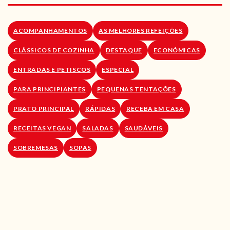
RECEITAS VEGGIE
SOBRE NÓS
ACOMPANHAMENTOS
AS MELHORES REFEIÇÕES
CLÁSSICOS DE COZINHA
DESTAQUE
ECONÓMICAS
LOJA ONLINE
ENTRADAS E PETISCOS
ESPECIAL
BLOG
PARA PRINCIPIANTES
PEQUENAS TENTAÇÕES
PRATO PRINCIPAL
RÁPIDAS
RECEBA EM CASA
RECEITAS VEGAN
SALADAS
SAUDÁVEIS
SOBREMESAS
SOPAS