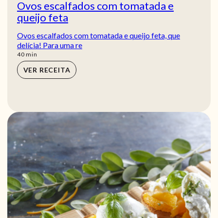
Ovos escalfados com tomatada e
queijo feta
Ovos escalfados com tomatada e queijo feta, que
delícia! Para uma re
min
40
min
VER RECEITA