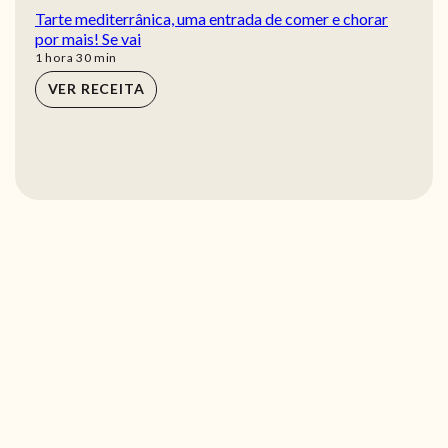
Tarte mediterrânica, uma entrada de comer e chorar
por mais! Se vai
hora
min
1
hora
30
min
VER RECEITA