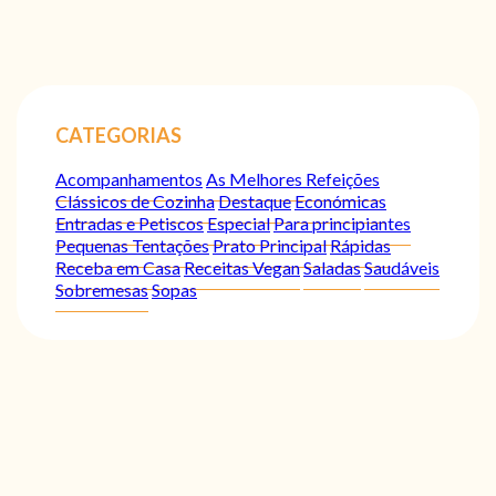
CATEGORIAS
Acompanhamentos
As Melhores Refeições
Clássicos de Cozinha
Destaque
Económicas
Entradas e Petiscos
Especial
Para principiantes
Pequenas Tentações
Prato Principal
Rápidas
Receba em Casa
Receitas Vegan
Saladas
Saudáveis
Sobremesas
Sopas