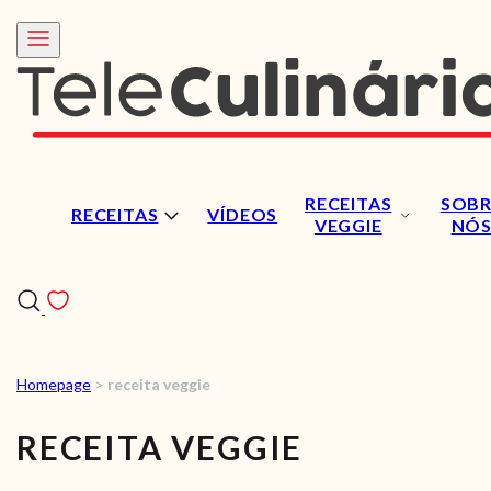
RECEITAS
SOBR
RECEITAS
VÍDEOS
VEGGIE
NÓ
Homepage
>
receita veggie
RECEITAS
RECEITA VEGGIE
VÍDEOS