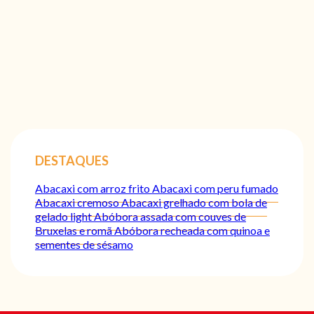
DESTAQUES
Abacaxi com arroz frito
Abacaxi com peru fumado
Abacaxi cremoso
Abacaxi grelhado com bola de
gelado light
Abóbora assada com couves de
Bruxelas e romã
Abóbora recheada com quinoa e
sementes de sésamo