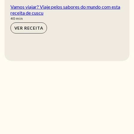
Vamos viajar? Viaje pelos sabores do mundo com esta
receita de cuscu
min
40
min
VER RECEITA