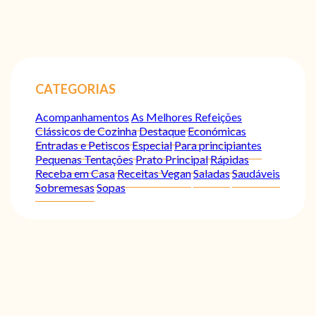
CATEGORIAS
Acompanhamentos
As Melhores Refeições
Clássicos de Cozinha
Destaque
Económicas
Entradas e Petiscos
Especial
Para principiantes
Pequenas Tentações
Prato Principal
Rápidas
Receba em Casa
Receitas Vegan
Saladas
Saudáveis
Sobremesas
Sopas