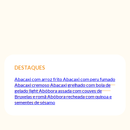
DESTAQUES
Abacaxi com arroz frito
Abacaxi com peru fumado
Abacaxi cremoso
Abacaxi grelhado com bola de
gelado light
Abóbora assada com couves de
Bruxelas e romã
Abóbora recheada com quinoa e
sementes de sésamo