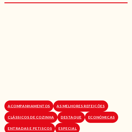
RECEITAS VEGGIE
SOBRE NÓS
LOJA ONLINE
BLOG
ACOMPANHAMENTOS
AS MELHORES REFEIÇÕES
CLÁSSICOS DE COZINHA
DESTAQUE
ECONÓMICAS
ENTRADAS E PETISCOS
ESPECIAL