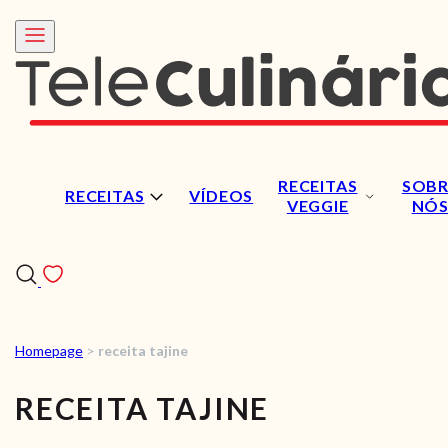
RECEITAS
SOBR
RECEITAS
VÍDEOS
VEGGIE
NÓ
Homepage
>
receita tajine
RECEITAS
RECEITA TAJINE
VÍDEOS