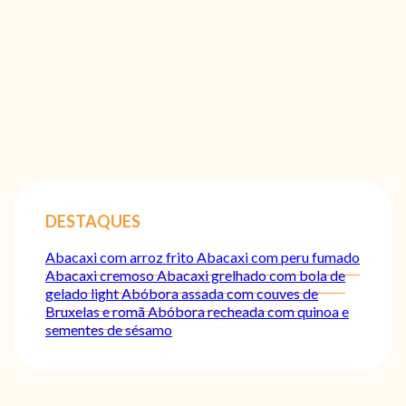
DESTAQUES
Abacaxi com arroz frito
Abacaxi com peru fumado
Abacaxi cremoso
Abacaxi grelhado com bola de
gelado light
Abóbora assada com couves de
Bruxelas e romã
Abóbora recheada com quinoa e
sementes de sésamo