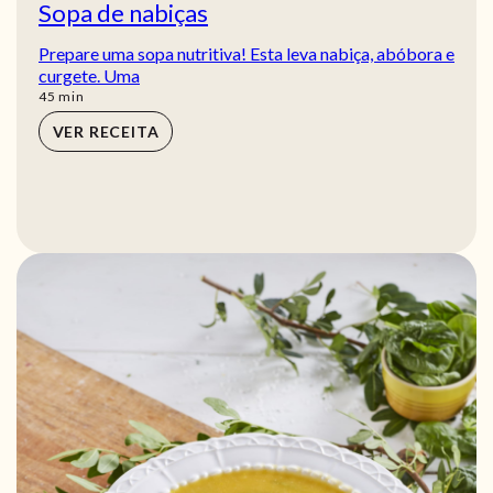
Sopa de nabiças
Prepare uma sopa nutritiva! Esta leva nabiça, abóbora e
curgete. Uma
min
45
min
VER RECEITA