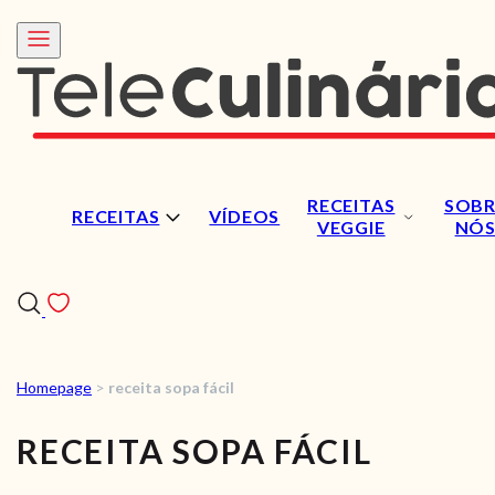
RECEITAS
SOBR
RECEITAS
VÍDEOS
VEGGIE
NÓ
Homepage
>
receita sopa fácil
RECEITAS
RECEITA SOPA FÁCIL
VÍDEOS