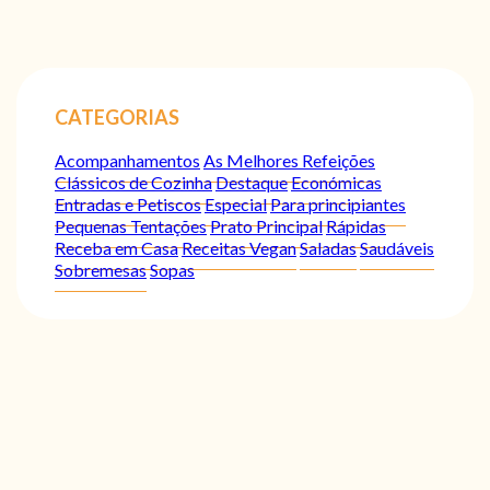
CATEGORIAS
Acompanhamentos
As Melhores Refeições
Clássicos de Cozinha
Destaque
Económicas
Entradas e Petiscos
Especial
Para principiantes
Pequenas Tentações
Prato Principal
Rápidas
Receba em Casa
Receitas Vegan
Saladas
Saudáveis
Sobremesas
Sopas