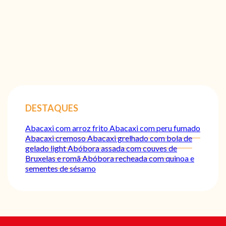
DESTAQUES
Abacaxi com arroz frito
Abacaxi com peru fumado
Abacaxi cremoso
Abacaxi grelhado com bola de
gelado light
Abóbora assada com couves de
Bruxelas e romã
Abóbora recheada com quinoa e
sementes de sésamo