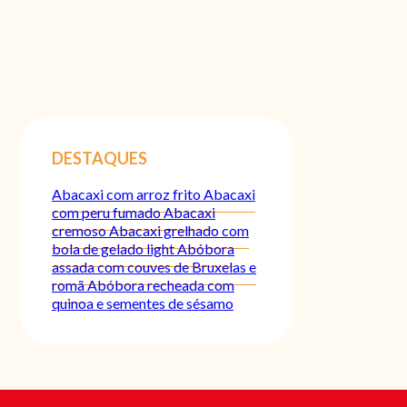
DESTAQUES
Abacaxi com arroz frito
Abacaxi
com peru fumado
Abacaxi
cremoso
Abacaxi grelhado com
bola de gelado light
Abóbora
assada com couves de Bruxelas e
romã
Abóbora recheada com
quinoa e sementes de sésamo