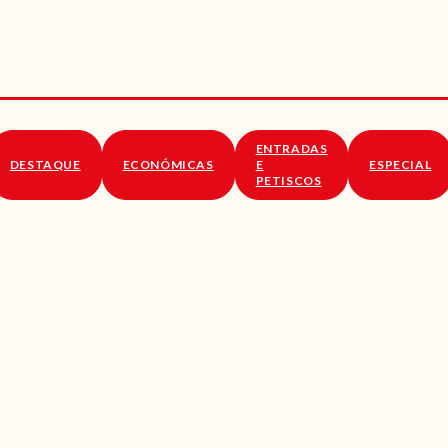
RECEITAS
VÍDEOS
RECEITAS VEGGIE
ENTRADAS
SOBRE NÓS
DESTAQUE
ECONÓMICAS
E
ESPECIAL
PETISCOS
LOJA ONLINE
BLOG