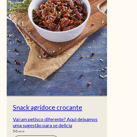
Snack agridoce crocante
Vai um petisco diferente? Aqui deixamos
uma sugestão para se delicia
min
50
min