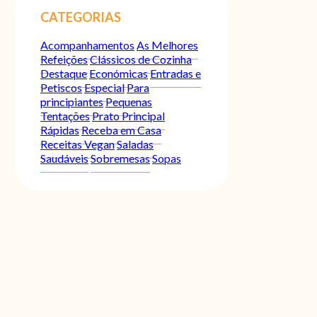
CATEGORIAS
Acompanhamentos
As Melhores
Refeições
Clássicos de Cozinha
Destaque
Económicas
Entradas e
Petiscos
Especial
Para
principiantes
Pequenas
Tentações
Prato Principal
Rápidas
Receba em Casa
Receitas Vegan
Saladas
Saudáveis
Sobremesas
Sopas