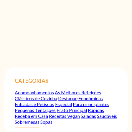
CATEGORIAS
Acompanhamentos
As Melhores Refeições
Clássicos de Cozinha
Destaque
Económicas
Entradas e Petiscos
Especial
Para principiantes
Pequenas Tentações
Prato Principal
Rápidas
Receba em Casa
Receitas Vegan
Saladas
Saudáveis
Sobremesas
Sopas