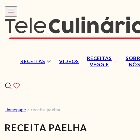
RECEITAS
SOBR
RECEITAS
VÍDEOS
VEGGIE
NÓ
Homepage
>
receita paelha
RECEITAS
RECEITA PAELHA
VÍDEOS