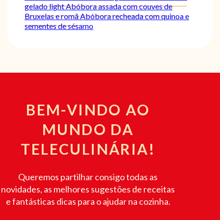
gelado light
Abóbora assada com couves de
Bruxelas e romã
Abóbora recheada com quinoa e
sementes de sésamo
BEM-VINDO AO
MUNDO DA
TELECULINÁRIA!
Queremos partilhar consigo todas as
novidades, as melhores sugestões de receitas
e fantásticas dicas para o ajudar na cozinha.