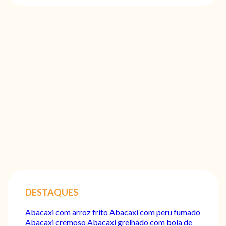
DESTAQUES
Abacaxi com arroz frito
Abacaxi com peru fumado
Abacaxi cremoso
Abacaxi grelhado com bola de