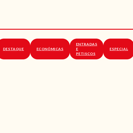
RECEITAS
VÍDEOS
RECEITAS VEGGIE
ENTRADAS
SOBRE NÓS
DESTAQUE
ECONÓMICAS
E
ESPECIAL
PETISCOS
LOJA ONLINE
BLOG