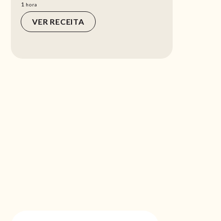
hora
1
hora
VER RECEITA