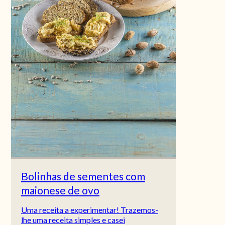
Bolinhas de sementes com
maionese de ovo
Uma receita a experimentar! Trazemos-
lhe uma receita simples e casei