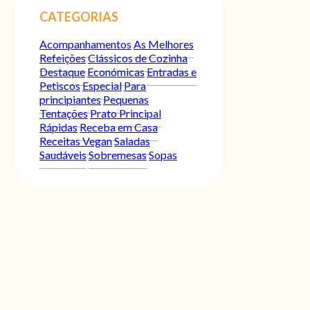
CATEGORIAS
Acompanhamentos
As Melhores
Refeições
Clássicos de Cozinha
Destaque
Económicas
Entradas e
Petiscos
Especial
Para
principiantes
Pequenas
Tentações
Prato Principal
Rápidas
Receba em Casa
Receitas Vegan
Saladas
Saudáveis
Sobremesas
Sopas