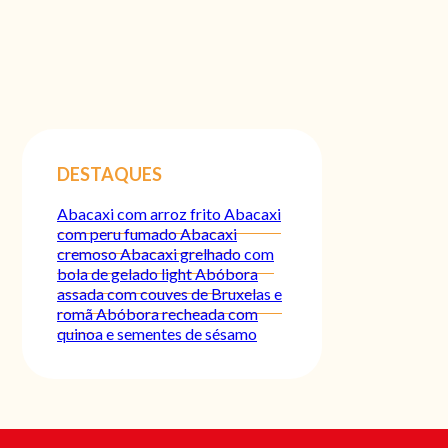
DESTAQUES
Abacaxi com arroz frito
Abacaxi
com peru fumado
Abacaxi
cremoso
Abacaxi grelhado com
bola de gelado light
Abóbora
assada com couves de Bruxelas e
romã
Abóbora recheada com
quinoa e sementes de sésamo