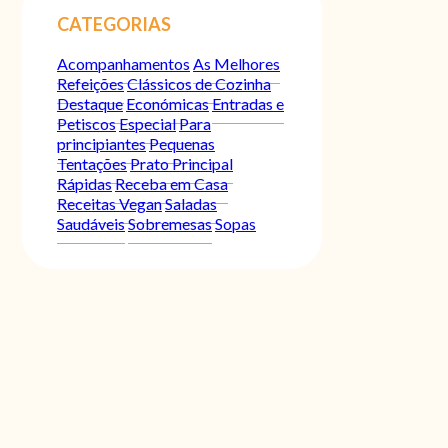
CATEGORIAS
Acompanhamentos
As Melhores
Refeições
Clássicos de Cozinha
Destaque
Económicas
Entradas e
Petiscos
Especial
Para
principiantes
Pequenas
Tentações
Prato Principal
Rápidas
Receba em Casa
Receitas Vegan
Saladas
Saudáveis
Sobremesas
Sopas