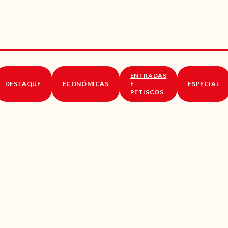
RECEITAS
VÍDEOS
RECEITAS VEGGIE
ENTRADAS
SOBRE NÓS
DESTAQUE
ECONÓMICAS
E
ESPECIAL
PETISCOS
LOJA ONLINE
BLOG