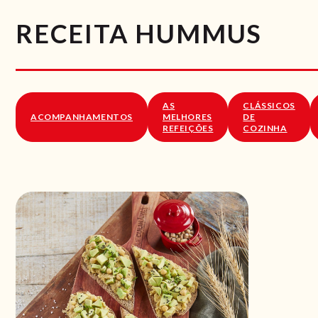
RECEITA HUMMUS
AS
CLÁSSICOS
ACOMPANHAMENTOS
MELHORES
DE
REFEIÇÕES
COZINHA