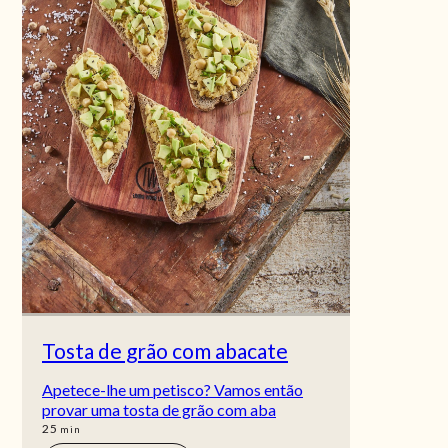
Tosta de grão com abacate
Apetece-lhe um petisco? Vamos então
provar uma tosta de grão com aba
min
25
min