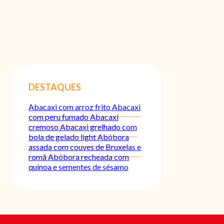
DESTAQUES
Abacaxi com arroz frito
Abacaxi
com peru fumado
Abacaxi
cremoso
Abacaxi grelhado com
bola de gelado light
Abóbora
assada com couves de Bruxelas e
romã
Abóbora recheada com
quinoa e sementes de sésamo