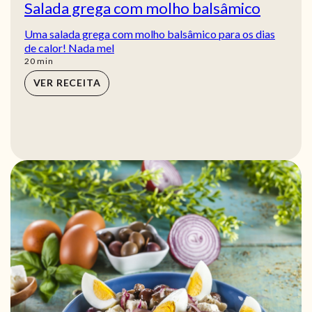
Salada grega com molho balsâmico
Uma salada grega com molho balsâmico para os dias
de calor! Nada mel
min
20
min
VER RECEITA