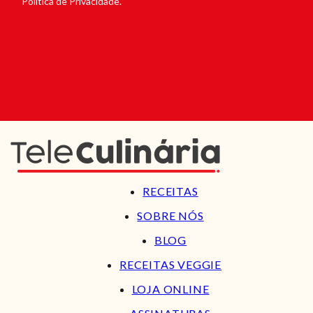
Política de Privacidade.
RECEITAS
SOBRE NÓS
BLOG
RECEITAS VEGGIE
LOJA ONLINE