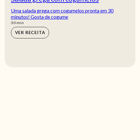
Uma salada grega com cogumelos pronta em 30
minutos! Gosta de cogume
min
30
min
VER RECEITA