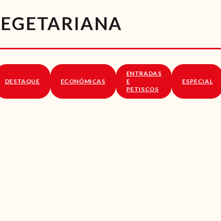
RECEITAS
VEGETARIANA
VÍDEOS
RECEITAS VEGGIE
ENTRADAS
SOBRE NÓS
DESTAQUE
ECONÓMICAS
E
ESPECIAL
PETISCOS
LOJA ONLINE
BLOG