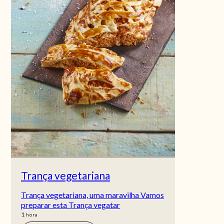
Trança vegetariana
Trança vegetariana, uma maravilha Vamos
preparar esta Trança vegatar
hora
1
hora