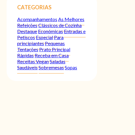
CATEGORIAS
Acompanhamentos
As Melhores
Refeições
Clássicos de Cozinha
Destaque
Económicas
Entradas e
Petiscos
Especial
Para
principiantes
Pequenas
Tentações
Prato Principal
Rápidas
Receba em Casa
Receitas Vegan
Saladas
Saudáveis
Sobremesas
Sopas