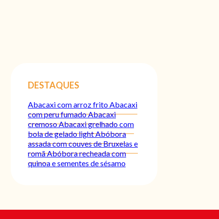
DESTAQUES
Abacaxi com arroz frito
Abacaxi
com peru fumado
Abacaxi
cremoso
Abacaxi grelhado com
bola de gelado light
Abóbora
assada com couves de Bruxelas e
romã
Abóbora recheada com
quinoa e sementes de sésamo