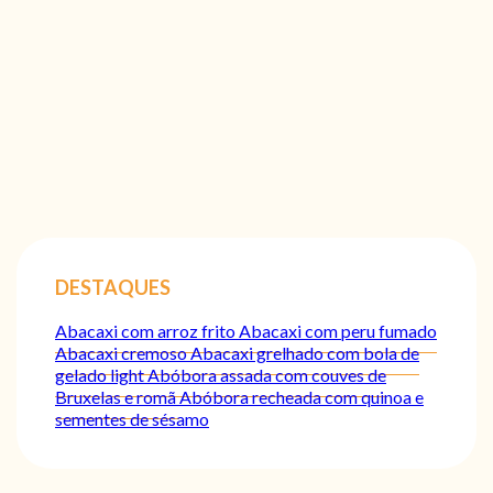
DESTAQUES
Abacaxi com arroz frito
Abacaxi com peru fumado
Abacaxi cremoso
Abacaxi grelhado com bola de
gelado light
Abóbora assada com couves de
Bruxelas e romã
Abóbora recheada com quinoa e
sementes de sésamo