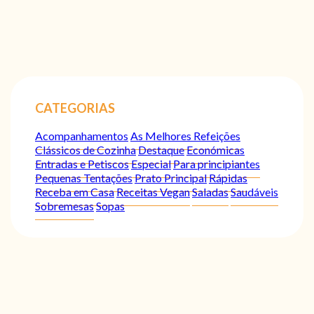
CATEGORIAS
Acompanhamentos
As Melhores Refeições
Clássicos de Cozinha
Destaque
Económicas
Entradas e Petiscos
Especial
Para principiantes
Pequenas Tentações
Prato Principal
Rápidas
Receba em Casa
Receitas Vegan
Saladas
Saudáveis
Sobremesas
Sopas