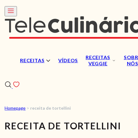
RECEITAS
SOBR
RECEITAS
VÍDEOS
VEGGIE
NÓ
Homepage
>
receita de tortellini
RECEITAS
RECEITA DE TORTELLINI
VÍDEOS