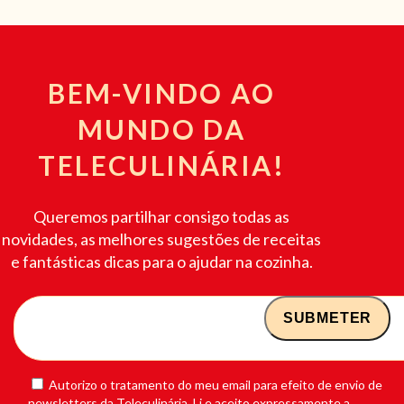
BEM-VINDO AO
MUNDO DA
TELECULINÁRIA!
Queremos partilhar consigo todas as
novidades, as melhores sugestões de receitas
e fantásticas dicas para o ajudar na cozinha.
Autorizo o tratamento do meu email para efeito de envio de
newsletters da Teleculinária. Li e aceito expressamente a