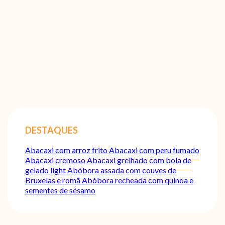
DESTAQUES
Abacaxi com arroz frito
Abacaxi com peru fumado
Abacaxi cremoso
Abacaxi grelhado com bola de
gelado light
Abóbora assada com couves de
Bruxelas e romã
Abóbora recheada com quinoa e
sementes de sésamo