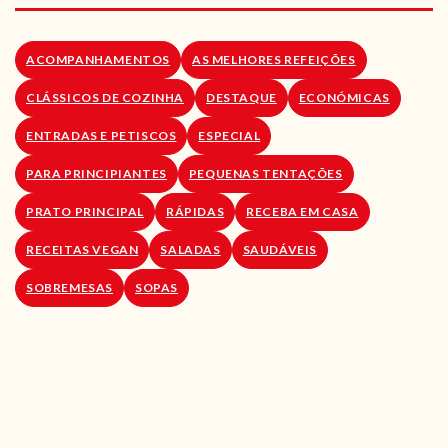
RECEITAS VEGGIE
SOBRE NÓS
ACOMPANHAMENTOS
AS MELHORES REFEIÇÕES
CLÁSSICOS DE COZINHA
DESTAQUE
ECONÓMICAS
LOJA ONLINE
ENTRADAS E PETISCOS
ESPECIAL
BLOG
PARA PRINCIPIANTES
PEQUENAS TENTAÇÕES
PRATO PRINCIPAL
RÁPIDAS
RECEBA EM CASA
RECEITAS VEGAN
SALADAS
SAUDÁVEIS
SOBREMESAS
SOPAS