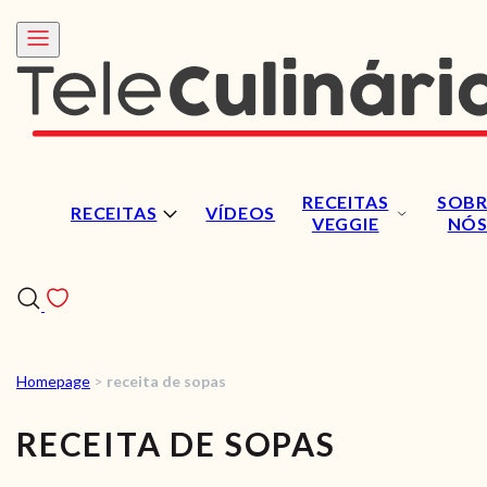
RECEITAS
SOBR
RECEITAS
VÍDEOS
VEGGIE
NÓ
Homepage
>
receita de sopas
RECEITAS
RECEITA DE SOPAS
VÍDEOS