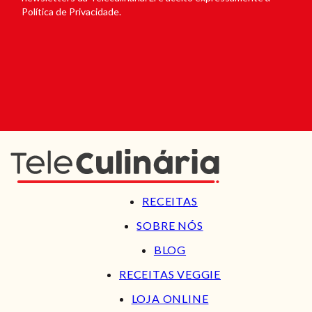
Política de Privacidade.
RECEITAS
SOBRE NÓS
BLOG
RECEITAS VEGGIE
LOJA ONLINE