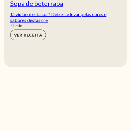
Sopa de beterraba
Já viu bem esta cor? Deixe-se levar pelas cores e
sabores destas cre
min
45
min
VER RECEITA