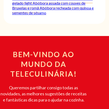
gelado light
Abóbora assada com couves de
Bruxelas e romã
Abóbora recheada com quinoa e
sementes de sésamo
BEM-VINDO AO
MUNDO DA
TELECULINÁRIA!
Queremos partilhar consigo todas as
novidades, as melhores sugestões de receitas
e fantásticas dicas para o ajudar na cozinha.