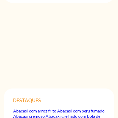
DESTAQUES
Abacaxi com arroz frito
Abacaxi com peru fumado
Abacaxi cremoso
Abacaxi grelhado com bola de