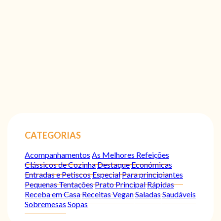
CATEGORIAS
Acompanhamentos
As Melhores Refeições
Clássicos de Cozinha
Destaque
Económicas
Entradas e Petiscos
Especial
Para principiantes
Pequenas Tentações
Prato Principal
Rápidas
Receba em Casa
Receitas Vegan
Saladas
Saudáveis
Sobremesas
Sopas