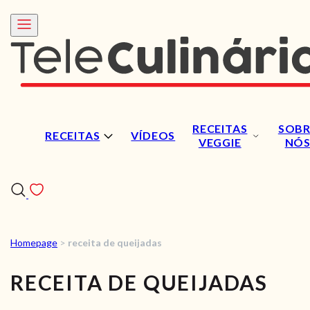
RECEITAS
SOBR
RECEITAS
VÍDEOS
VEGGIE
NÓ
Homepage
>
receita de queijadas
RECEITAS
RECEITA DE QUEIJADAS
VÍDEOS