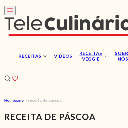
RECEITAS
SOBR
RECEITAS
VÍDEOS
VEGGIE
NÓ
Homepage
>
receita de páscoa
RECEITAS
RECEITA DE PÁSCOA
VÍDEOS