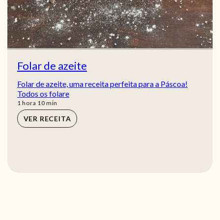
Folar de azeite
Folar de azeite, uma receita perfeita para a Páscoa!
Todos os folare
hora
min
1
hora
10
min
VER RECEITA