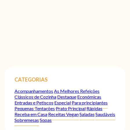
CATEGORIAS
Acompanhamentos
As Melhores Refeições
Clássicos de Cozinha
Destaque
Económicas
Entradas e Petiscos
Especial
Para principiantes
Pequenas Tentações
Prato Principal
Rápidas
Receba em Casa
Receitas Vegan
Saladas
Saudáveis
Sobremesas
Sopas