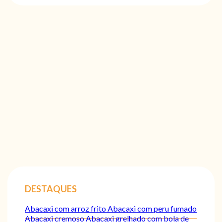
DESTAQUES
Abacaxi com arroz frito
Abacaxi com peru fumado
Abacaxi cremoso
Abacaxi grelhado com bola de