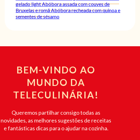
gelado light
Abóbora assada com couves de
Bruxelas e romã
Abóbora recheada com quinoa e
sementes de sésamo
BEM-VINDO AO
MUNDO DA
TELECULINÁRIA!
Queremos partilhar consigo todas as
novidades, as melhores sugestões de receitas
e fantásticas dicas para o ajudar na cozinha.