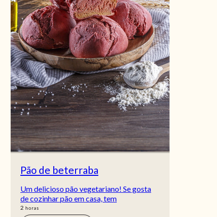
Pão de beterraba
Um delicioso pão vegetariano! Se gosta
de cozinhar pão em casa, tem
horas
2
horas