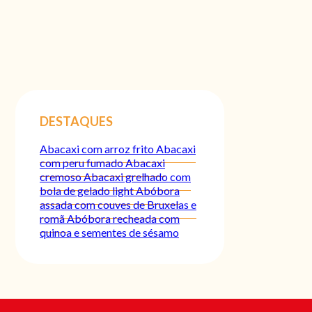
DESTAQUES
Abacaxi com arroz frito
Abacaxi
com peru fumado
Abacaxi
cremoso
Abacaxi grelhado com
bola de gelado light
Abóbora
assada com couves de Bruxelas e
romã
Abóbora recheada com
quinoa e sementes de sésamo