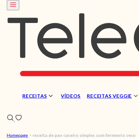
RECEITAS
VÍDEOS
RECEITAS VEGGIE
Homepage
>
receita de pao caseiro simples com fermento seco