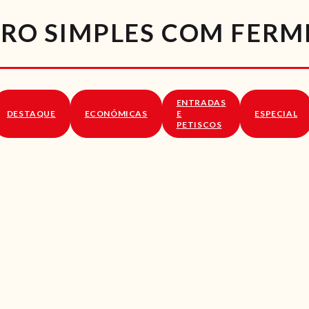
RECEITAS
EIRO SIMPLES COM FER
VÍDEOS
RECEITAS VEGGIE
ENTRADAS
SOBRE NÓS
DESTAQUE
ECONÓMICAS
E
ESPECIAL
PETISCOS
LOJA ONLINE
BLOG