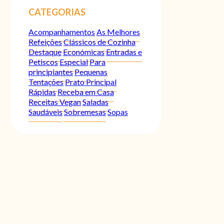
CATEGORIAS
Acompanhamentos
As Melhores
Refeições
Clássicos de Cozinha
Destaque
Económicas
Entradas e
Petiscos
Especial
Para
principiantes
Pequenas
Tentações
Prato Principal
Rápidas
Receba em Casa
Receitas Vegan
Saladas
Saudáveis
Sobremesas
Sopas