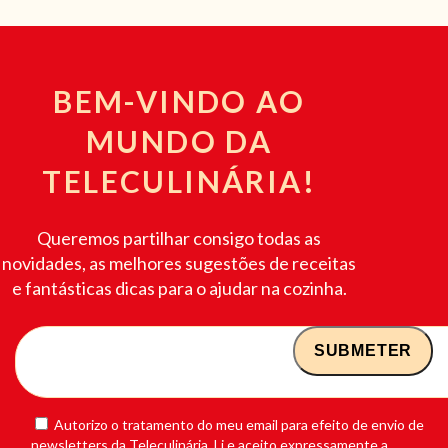
BEM-VINDO AO
MUNDO DA
TELECULINÁRIA!
Queremos partilhar consigo todas as
novidades, as melhores sugestões de receitas
e fantásticas dicas para o ajudar na cozinha.
Autorizo o tratamento do meu email para efeito de envio de
newsletters da Teleculinária. Li e aceito expressamente a