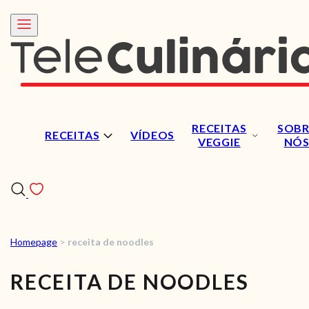
RECEITAS
SOBR
RECEITAS
VÍDEOS
VEGGIE
NÓ
Homepage
>
receita de noodles
RECEITAS
RECEITA DE NOODLES
VÍDEOS