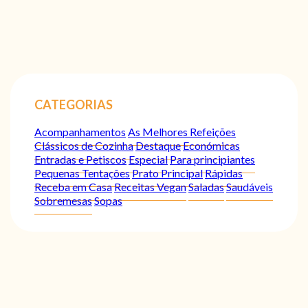
CATEGORIAS
Acompanhamentos
As Melhores Refeições
Clássicos de Cozinha
Destaque
Económicas
Entradas e Petiscos
Especial
Para principiantes
Pequenas Tentações
Prato Principal
Rápidas
Receba em Casa
Receitas Vegan
Saladas
Saudáveis
Sobremesas
Sopas