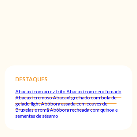
DESTAQUES
Abacaxi com arroz frito
Abacaxi com peru fumado
Abacaxi cremoso
Abacaxi grelhado com bola de
gelado light
Abóbora assada com couves de
Bruxelas e romã
Abóbora recheada com quinoa e
sementes de sésamo