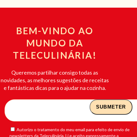
BEM-VINDO AO
MUNDO DA
TELECULINÁRIA!
Queremos partilhar consigo todas as
novidades, as melhores sugestões de receitas
e fantásticas dicas para o ajudar na cozinha.
Autorizo o tratamento do meu email para efeito de envio de
newsletters da Teleculinária. Li e aceito expressamente a