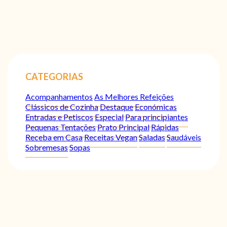
CATEGORIAS
Acompanhamentos
As Melhores Refeições
Clássicos de Cozinha
Destaque
Económicas
Entradas e Petiscos
Especial
Para principiantes
Pequenas Tentações
Prato Principal
Rápidas
Receba em Casa
Receitas Vegan
Saladas
Saudáveis
Sobremesas
Sopas