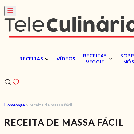
RECEITAS
SOBR
RECEITAS
VÍDEOS
VEGGIE
NÓ
Homepage
>
receita de massa fácil
RECEITAS
RECEITA DE MASSA FÁCIL
VÍDEOS