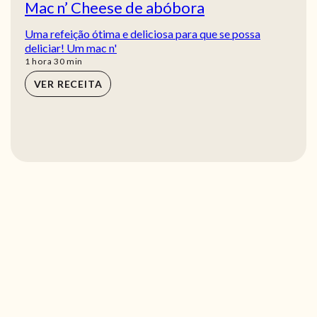
Mac n’ Cheese de abóbora
Uma refeição ótima e deliciosa para que se possa
deliciar! Um mac n'
hora
min
1
hora
30
min
VER RECEITA