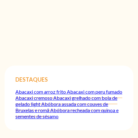
DESTAQUES
Abacaxi com arroz frito
Abacaxi com peru fumado
Abacaxi cremoso
Abacaxi grelhado com bola de
gelado light
Abóbora assada com couves de
Bruxelas e romã
Abóbora recheada com quinoa e
sementes de sésamo