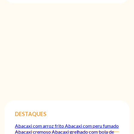
DESTAQUES
Abacaxi com arroz frito
Abacaxi com peru fumado
Abacaxi cremoso
Abacaxi grelhado com bola de