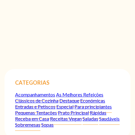
CATEGORIAS
Acompanhamentos
As Melhores Refeições
Clássicos de Cozinha
Destaque
Económicas
Entradas e Petiscos
Especial
Para principiantes
Pequenas Tentações
Prato Principal
Rápidas
Receba em Casa
Receitas Vegan
Saladas
Saudáveis
Sobremesas
Sopas