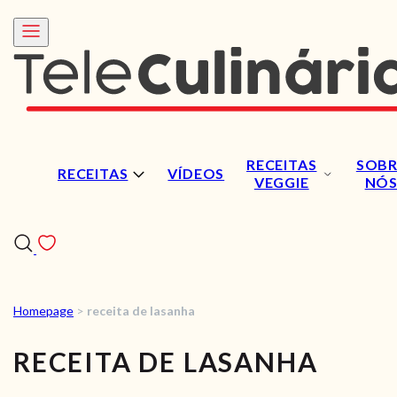
RECEITAS
SOBR
RECEITAS
VÍDEOS
VEGGIE
NÓ
Homepage
>
receita de lasanha
RECEITAS
RECEITA DE LASANHA
VÍDEOS