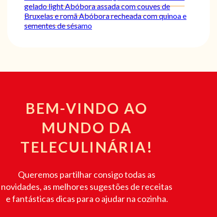
gelado light
Abóbora assada com couves de
Bruxelas e romã
Abóbora recheada com quinoa e
sementes de sésamo
BEM-VINDO AO
MUNDO DA
TELECULINÁRIA!
Queremos partilhar consigo todas as
novidades, as melhores sugestões de receitas
e fantásticas dicas para o ajudar na cozinha.