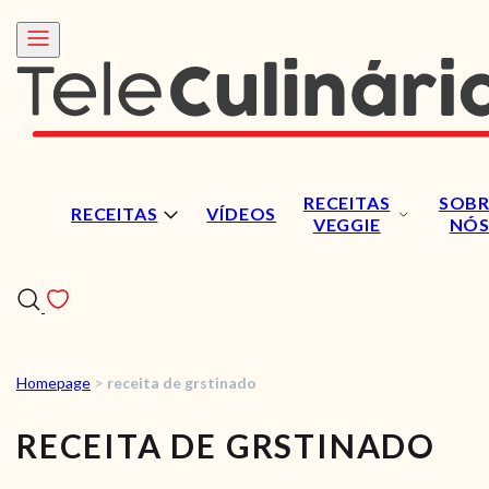
RECEITAS
SOBR
RECEITAS
VÍDEOS
VEGGIE
NÓ
Homepage
>
receita de grstinado
RECEITAS
RECEITA DE GRSTINADO
VÍDEOS