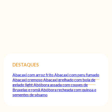
DESTAQUES
Abacaxi com arroz frito
Abacaxi com peru fumado
Abacaxi cremoso
Abacaxi grelhado com bola de
gelado light
Abóbora assada com couves de
Bruxelas e romã
Abóbora recheada com quinoa e
sementes de sésamo