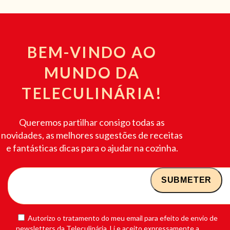
BEM-VINDO AO
MUNDO DA
TELECULINÁRIA!
Queremos partilhar consigo todas as
novidades, as melhores sugestões de receitas
e fantásticas dicas para o ajudar na cozinha.
Autorizo o tratamento do meu email para efeito de envio de
newsletters da Teleculinária. Li e aceito expressamente a