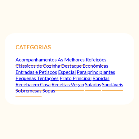
CATEGORIAS
Acompanhamentos
As Melhores Refeições
Clássicos de Cozinha
Destaque
Económicas
Entradas e Petiscos
Especial
Para principiantes
Pequenas Tentações
Prato Principal
Rápidas
Receba em Casa
Receitas Vegan
Saladas
Saudáveis
Sobremesas
Sopas