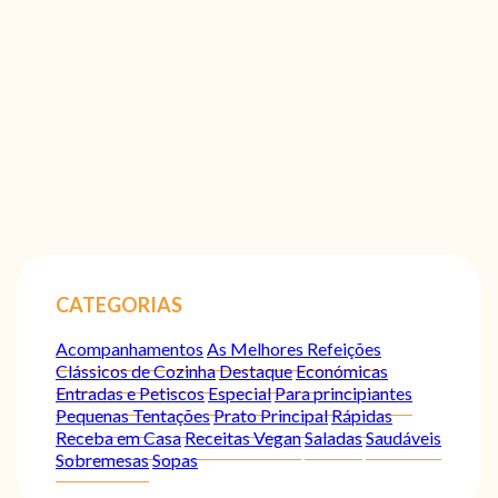
CATEGORIAS
Acompanhamentos
As Melhores Refeições
Clássicos de Cozinha
Destaque
Económicas
Entradas e Petiscos
Especial
Para principiantes
Pequenas Tentações
Prato Principal
Rápidas
Receba em Casa
Receitas Vegan
Saladas
Saudáveis
Sobremesas
Sopas