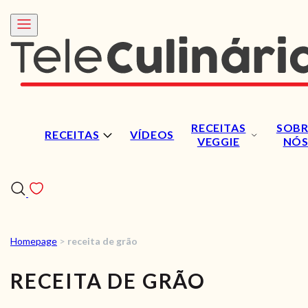
RECEITAS
SOBR
RECEITAS
VÍDEOS
VEGGIE
NÓ
Homepage
>
receita de grão
RECEITAS
RECEITA DE GRÃO
VÍDEOS