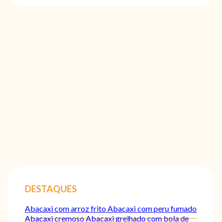
DESTAQUES
Abacaxi com arroz frito
Abacaxi com peru fumado
Abacaxi cremoso
Abacaxi grelhado com bola de