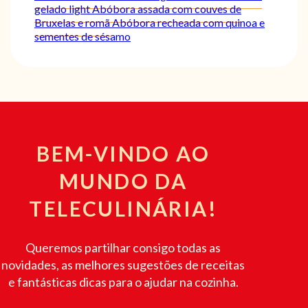
gelado light
Abóbora assada com couves de
Bruxelas e romã
Abóbora recheada com quinoa e
sementes de sésamo
BEM-VINDO AO
MUNDO DA
TELECULINÁRIA!
Queremos partilhar consigo todas as
novidades, as melhores sugestões de receitas
e fantásticas dicas para o ajudar na cozinha.