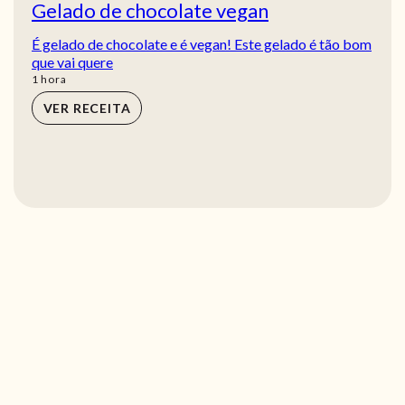
Gelado de chocolate vegan
É gelado de chocolate e é vegan! Este gelado é tão bom
que vai quere
hora
1
hora
VER RECEITA