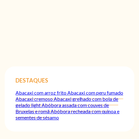
DESTAQUES
Abacaxi com arroz frito
Abacaxi com peru fumado
Abacaxi cremoso
Abacaxi grelhado com bola de
gelado light
Abóbora assada com couves de
Bruxelas e romã
Abóbora recheada com quinoa e
sementes de sésamo