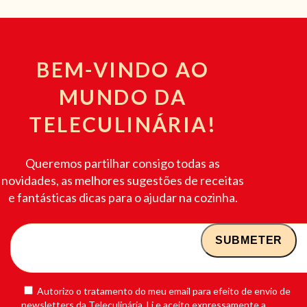
BEM-VINDO AO
MUNDO DA
TELECULINÁRIA!
Queremos partilhar consigo todas as
novidades, as melhores sugestões de receitas
e fantásticas dicas para o ajudar na cozinha.
Autorizo o tratamento do meu email para efeito de envio de
newsletters da Teleculinária. Li e aceito expressamente a