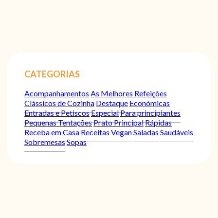
CATEGORIAS
Acompanhamentos
As Melhores Refeições
Clássicos de Cozinha
Destaque
Económicas
Entradas e Petiscos
Especial
Para principiantes
Pequenas Tentações
Prato Principal
Rápidas
Receba em Casa
Receitas Vegan
Saladas
Saudáveis
Sobremesas
Sopas