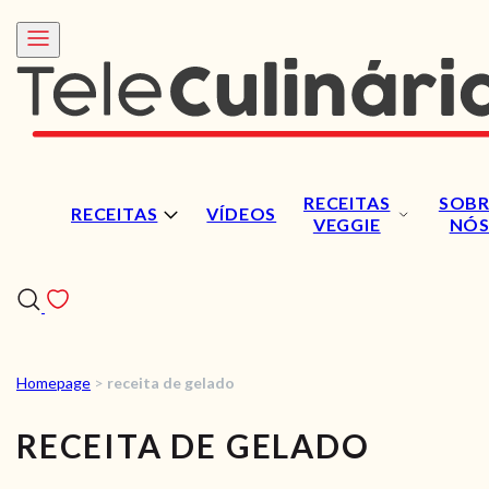
RECEITAS
SOBR
RECEITAS
VÍDEOS
VEGGIE
NÓ
Homepage
>
receita de gelado
RECEITAS
RECEITA DE GELADO
VÍDEOS