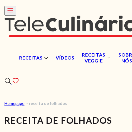
RECEITAS
SOBR
RECEITAS
VÍDEOS
VEGGIE
NÓ
Homepage
>
receita de folhados
RECEITAS
RECEITA DE FOLHADOS
VÍDEOS