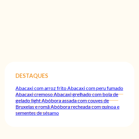
DESTAQUES
Abacaxi com arroz frito
Abacaxi com peru fumado
Abacaxi cremoso
Abacaxi grelhado com bola de
gelado light
Abóbora assada com couves de
Bruxelas e romã
Abóbora recheada com quinoa e
sementes de sésamo