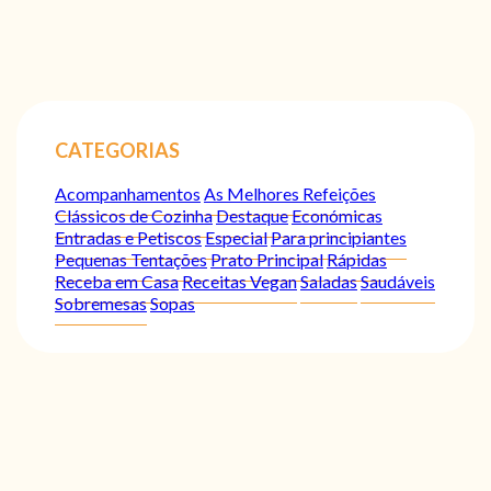
CATEGORIAS
Acompanhamentos
As Melhores Refeições
Clássicos de Cozinha
Destaque
Económicas
Entradas e Petiscos
Especial
Para principiantes
Pequenas Tentações
Prato Principal
Rápidas
Receba em Casa
Receitas Vegan
Saladas
Saudáveis
Sobremesas
Sopas