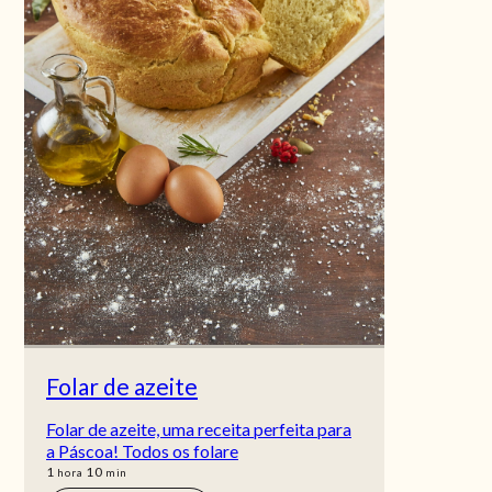
Folar de azeite
Folar de azeite, uma receita perfeita para
a Páscoa! Todos os folare
hora
min
1
10
hora
min