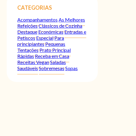
CATEGORIAS
Acompanhamentos
As Melhores
Refeições
Clássicos de Cozinha
Destaque
Económicas
Entradas e
Petiscos
Especial
Para
principiantes
Pequenas
Tentações
Prato Principal
Rápidas
Receba em Casa
Receitas Vegan
Saladas
Saudáveis
Sobremesas
Sopas