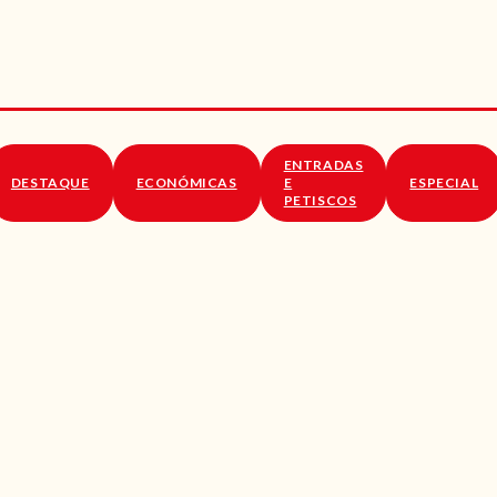
RECEITAS
VÍDEOS
RECEITAS VEGGIE
ENTRADAS
SOBRE NÓS
DESTAQUE
ECONÓMICAS
E
ESPECIAL
PETISCOS
LOJA ONLINE
BLOG