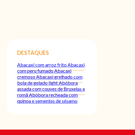
DESTAQUES
Abacaxi com arroz frito
Abacaxi
com peru fumado
Abacaxi
cremoso
Abacaxi grelhado com
bola de gelado light
Abóbora
assada com couves de Bruxelas e
romã
Abóbora recheada com
quinoa e sementes de sésamo