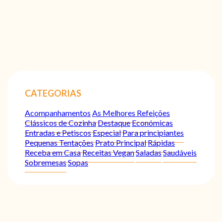
CATEGORIAS
Acompanhamentos
As Melhores Refeições
Clássicos de Cozinha
Destaque
Económicas
Entradas e Petiscos
Especial
Para principiantes
Pequenas Tentações
Prato Principal
Rápidas
Receba em Casa
Receitas Vegan
Saladas
Saudáveis
Sobremesas
Sopas