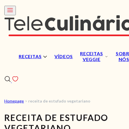
RECEITAS
SOBR
RECEITAS
VÍDEOS
VEGGIE
NÓ
Homepage
>
receita de estufado vegetariano
RECEITAS
RECEITA DE ESTUFADO
VÍDEOS
VEGETARIANO