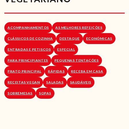
RECEITAS VEGGIE
SOBRE NÓS
ACOMPANHAMENTOS
AS MELHORES REFEIÇÕES
LOJA ONLINE
CLÁSSICOS DE COZINHA
DESTAQUE
ECONÓMICAS
BLOG
ENTRADAS E PETISCOS
ESPECIAL
PARA PRINCIPIANTES
PEQUENAS TENTAÇÕES
PRATO PRINCIPAL
RÁPIDAS
RECEBA EM CASA
RECEITAS VEGAN
SALADAS
SAUDÁVEIS
SOBREMESAS
SOPAS