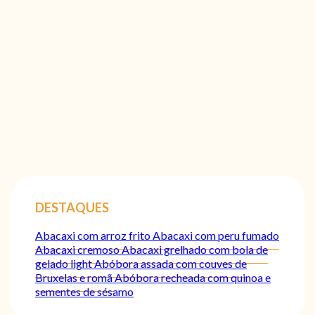
DESTAQUES
Abacaxi com arroz frito
Abacaxi com peru fumado
Abacaxi cremoso
Abacaxi grelhado com bola de
gelado light
Abóbora assada com couves de
Bruxelas e romã
Abóbora recheada com quinoa e
sementes de sésamo