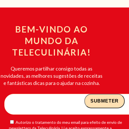
BEM-VINDO AO
MUNDO DA
TELECULINÁRIA!
Queremos partilhar consigo todas as
novidades, as melhores sugestões de receitas
e fantásticas dicas para o ajudar na cozinha.
Autorizo o tratamento do meu email para efeito de envio de
newsletters da Teleculinária. Li e aceito expressamente a