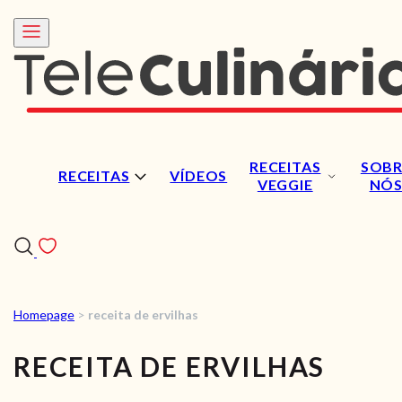
RECEITAS
SOBR
RECEITAS
VÍDEOS
VEGGIE
NÓ
Homepage
>
receita de ervilhas
RECEITAS
RECEITA DE ERVILHAS
VÍDEOS