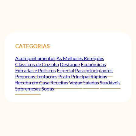
CATEGORIAS
Acompanhamentos
As Melhores Refeições
Clássicos de Cozinha
Destaque
Económicas
Entradas e Petiscos
Especial
Para principiantes
Pequenas Tentações
Prato Principal
Rápidas
Receba em Casa
Receitas Vegan
Saladas
Saudáveis
Sobremesas
Sopas