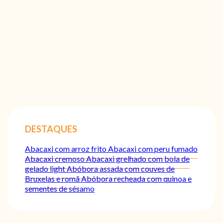
DESTAQUES
Abacaxi com arroz frito
Abacaxi com peru fumado
Abacaxi cremoso
Abacaxi grelhado com bola de
gelado light
Abóbora assada com couves de
Bruxelas e romã
Abóbora recheada com quinoa e
sementes de sésamo