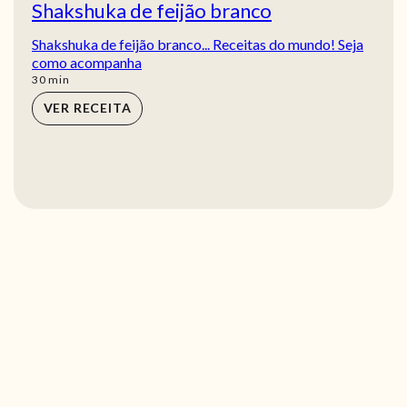
Shakshuka de feijão branco
Shakshuka de feijão branco... Receitas do mundo! Seja
como acompanha
min
30
min
VER RECEITA