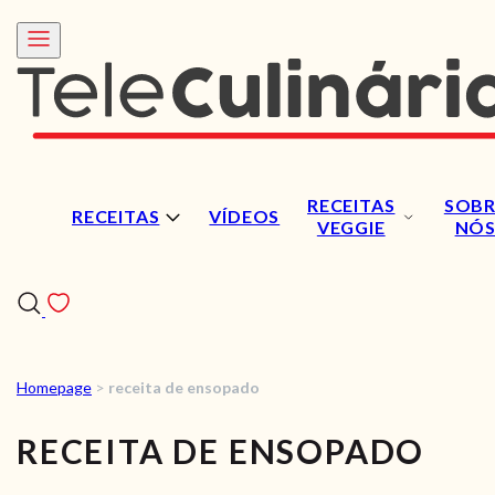
RECEITAS
SOBR
RECEITAS
VÍDEOS
VEGGIE
NÓ
Homepage
>
receita de ensopado
RECEITAS
RECEITA DE ENSOPADO
VÍDEOS