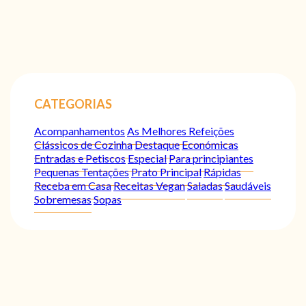
CATEGORIAS
Acompanhamentos
As Melhores Refeições
Clássicos de Cozinha
Destaque
Económicas
Entradas e Petiscos
Especial
Para principiantes
Pequenas Tentações
Prato Principal
Rápidas
Receba em Casa
Receitas Vegan
Saladas
Saudáveis
Sobremesas
Sopas