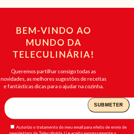
BEM-VINDO AO
MUNDO DA
TELECULINÁRIA!
Queremos partilhar consigo todas as
novidades, as melhores sugestões de receitas
e fantásticas dicas para o ajudar na cozinha.
Autorizo o tratamento do meu email para efeito de envio de
newsletters da Teleculinária. Li e aceito expressamente a