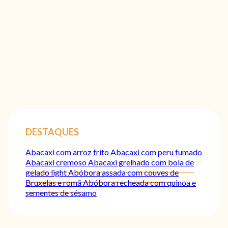
DESTAQUES
Abacaxi com arroz frito
Abacaxi com peru fumado
Abacaxi cremoso
Abacaxi grelhado com bola de
gelado light
Abóbora assada com couves de
Bruxelas e romã
Abóbora recheada com quinoa e
sementes de sésamo