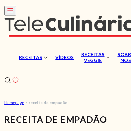
RECEITAS
SOBR
RECEITAS
VÍDEOS
VEGGIE
NÓ
Homepage
>
receita de empadão
RECEITAS
RECEITA DE EMPADÃO
VÍDEOS