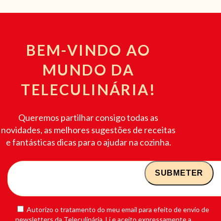
BEM-VINDO AO
MUNDO DA
TELECULINÁRIA!
Queremos partilhar consigo todas as
novidades, as melhores sugestões de receitas
e fantásticas dicas para o ajudar na cozinha.
Autorizo o tratamento do meu email para efeito de envio de
newsletters da Teleculinária. Li e aceito expressamente a