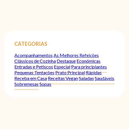
CATEGORIAS
Acompanhamentos
As Melhores Refeições
Clássicos de Cozinha
Destaque
Económicas
Entradas e Petiscos
Especial
Para principiantes
Pequenas Tentações
Prato Principal
Rápidas
Receba em Casa
Receitas Vegan
Saladas
Saudáveis
Sobremesas
Sopas