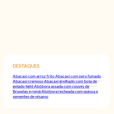
DESTAQUES
Abacaxi com arroz frito
Abacaxi com peru fumado
Abacaxi cremoso
Abacaxi grelhado com bola de
gelado light
Abóbora assada com couves de
Bruxelas e romã
Abóbora recheada com quinoa e
sementes de sésamo