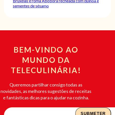
Bruxelas e romã
Abóbora recheada com quinoa e
sementes de sésamo
BEM-VINDO AO
MUNDO DA
TELECULINÁRIA!
Queremos partilhar consigo todas as
novidades, as melhores sugestões de receitas
e fantásticas dicas para o ajudar na cozinha.