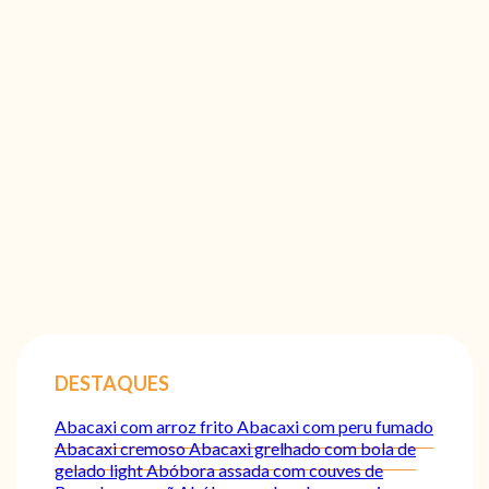
DESTAQUES
Abacaxi com arroz frito
Abacaxi com peru fumado
Abacaxi cremoso
Abacaxi grelhado com bola de
gelado light
Abóbora assada com couves de