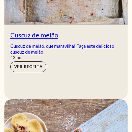
Cuscuz de melão
Cuscuz de melão, que maravilha! Faça este delicioso
cuscuz de melão
min
40
min
VER RECEITA