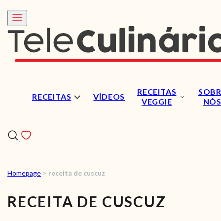
RECEITAS
SOBR
RECEITAS
VÍDEOS
VEGGIE
NÓ
Homepage
>
receita de cuscuz
RECEITAS
RECEITA DE CUSCUZ
VÍDEOS